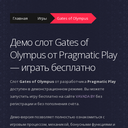
Главная
Игры
Gates of Olympus
Демо слот Gates of
Olympus от Pragmatic Play
— играть бесплатно
Слот
Gates of Olympus
от разработчика
Pragmatic Play
доступен в демонстрационном режиме. Вы можете
запустить игру бесплатно на сайте
VAVADA BY
без
регистрации и без пополнения счёта.
Демо-версия позволяет полностью ознакомиться с
игровым процессом, механикой, бонусными функциями и