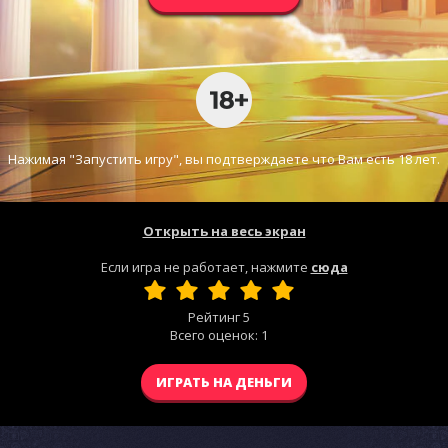
Нажимая "Запустить игру", вы подтверждаете что Вам есть 18 лет.
Открыть на весь экран
Если игра не работает, нажмите
сюда
Рейтинг
5
Всего оценок:
1
ИГРАТЬ НА ДЕНЬГИ