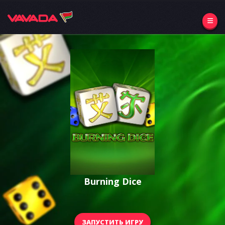
Burning Dice
ЗАПУСТИТЬ ИГРУ