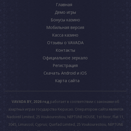
Главная
Демо игры
Бонусы казино
Мобильная версия
Касса казино
Отзывы о VAVADA
Контакты
Официальное зеркало
Регистрация
Скачать Android и iOS
Карта сайта
VAVADA BY, 2026 год
работает в соответствии с законами об
азартных играх государства Кюрасао. Оператором сайта является
Nadontil Limited, 25 Voukourestiou, NEPTUNE HOUSE, 1st floor, Flat 11,
3045, Limassol, Cyprus; Quirfad Limited, 25 Voukourestiou, NEPTUNE