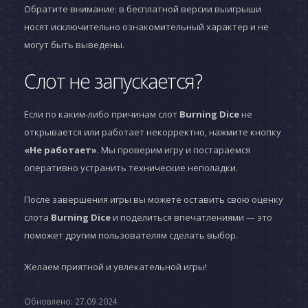
Обратите внимание: в бесплатной версии выигрыши
носят исключительно ознакомительный характер и не
могут быть выведены.
Слот не запускается?
Если по каким-либо причинам слот
Burning Dice
не
открывается или работает некорректно, нажмите кнопку
«Не работает»
. Мы проверим игру и постараемся
оперативно устранить технические неполадки.
После завершения игры вы можете оставить свою оценку
слота
Burning Dice
и поделиться впечатлениями — это
поможет другим пользователям сделать выбор.
Желаем приятной и увлекательной игры!
Обновлено:
27.09.2024