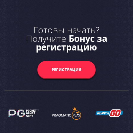
Готовы начать?
Получите
Бонус за
регистрацию
РЕГИСТРАЦИЯ