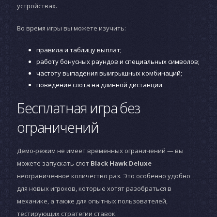
устройствах.
Во время игры вы можете изучить:
правила и таблицу выплат;
работу бонусных раундов и специальных символов;
частоту выпадения выигрышных комбинаций;
поведение слота на длинной дистанции.
Бесплатная игра без
ограничений
Демо-режим не имеет временных ограничений — вы
можете запускать слот
Black Hawk Deluxe
неограниченное количество раз. Это особенно удобно
для новых игроков, которые хотят разобраться в
механике, а также для опытных пользователей,
тестирующих стратегии ставок.