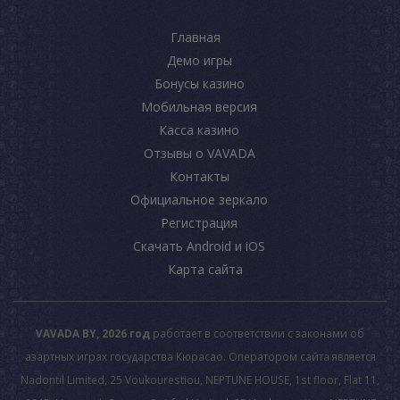
Главная
Демо игры
Бонусы казино
Мобильная версия
Касса казино
Отзывы о VAVADA
Контакты
Официальное зеркало
Регистрация
Скачать Android и iOS
Карта сайта
VAVADA BY, 2026 год
работает в соответствии с законами об
азартных играх государства Кюрасао. Оператором сайта является
Nadontil Limited, 25 Voukourestiou, NEPTUNE HOUSE, 1st floor, Flat 11,