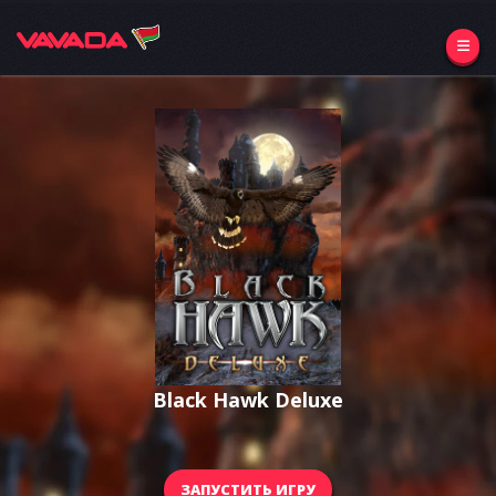
Black Hawk Deluxe
ЗАПУСТИТЬ ИГРУ