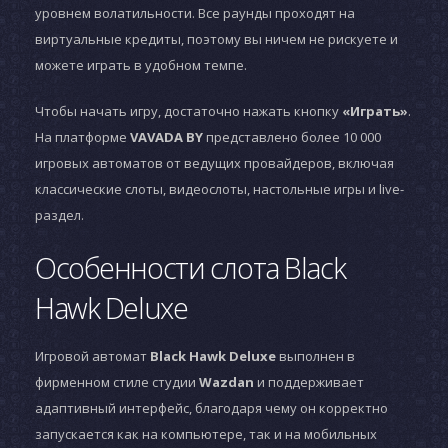
уровнем волатильности. Все раунды проходят на
виртуальные кредиты, поэтому вы ничем не рискуете и
можете играть в удобном темпе.
Чтобы начать игру, достаточно нажать кнопку
«Играть»
.
На платформе
VAVADA BY
представлено более 10 000
игровых автоматов от ведущих провайдеров, включая
классические слоты, видеослоты, настольные игры и live-
раздел.
Особенности слота Black
Hawk Deluxe
Игровой автомат
Black Hawk Deluxe
выполнен в
фирменном стиле студии
Wazdan
и поддерживает
адаптивный интерфейс, благодаря чему он корректно
запускается как на компьютере, так и на мобильных