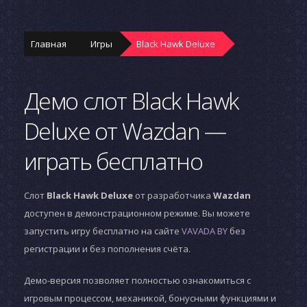
Главная
Игры
Black Hawk Deluxe
Демо слот Black Hawk
Deluxe от Wazdan —
играть бесплатно
Слот
Black Hawk Deluxe
от разработчика
Wazdan
доступен в демонстрационном режиме. Вы можете
запустить игру бесплатно на сайте
VAVADA BY
без
регистрации и без пополнения счёта.
Демо-версия позволяет полностью ознакомиться с
игровым процессом, механикой, бонусными функциями и