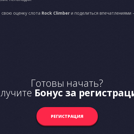
 свою оценку слота
Rock Climber
и поделиться впечатлениями 
Готовы начать?
лучите
Бонус за регистра
РЕГИСТРАЦИЯ