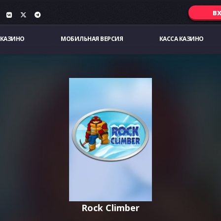
В
 КАЗИНО
МОБИЛЬНАЯ ВЕРСИЯ
КАССА КАЗИНО
Rock Climber