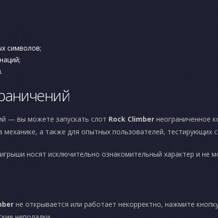
ых символов;
наций;
.
граничений
ий — вы можете запускать слот
Rock Climber
неограниченное ко
в механике, а также для опытных пользователей, тестирующих с
ыигрыши носят исключительно ознакомительный характер и не м
mber
не открывается или работает некорректно, нажмите кнопк
кие неполадки.