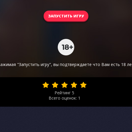
ЗАПУСТИТЬ ИГРУ
ажимая "Запустить игру", вы подтверждаете что Вам есть 18 ле
Рейтинг
5
Всего оценок:
1