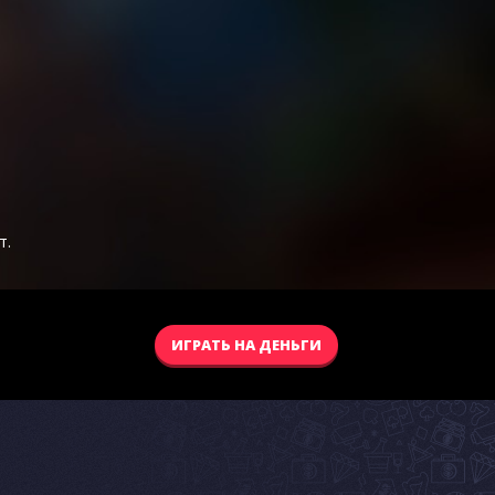
т.
ИГРАТЬ НА ДЕНЬГИ