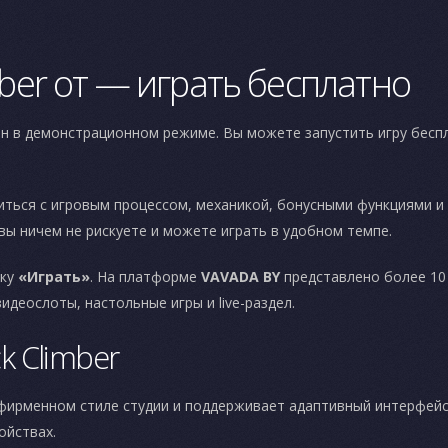
mber от — играть бесплатно
н в демонстрационном режиме. Вы можете запустить игру бесп
ться с игровым процессом, механикой, бонусными функциями и 
вы ничем не рискуете и можете играть в удобном темпе.
пку
«Играть»
. На платформе
VAVADA BY
представлено более 10
идеослоты, настольные игры и live-раздел.
k Climber
фирменном стиле студии
и поддерживает адаптивный интерфейс,
ойствах.