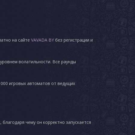
латно на сайте
VAVADA BY
без регистрации и
уровнем волатильности. Все раунды
 000 игровых автоматов от ведущих
 благодаря чему он корректно запускается