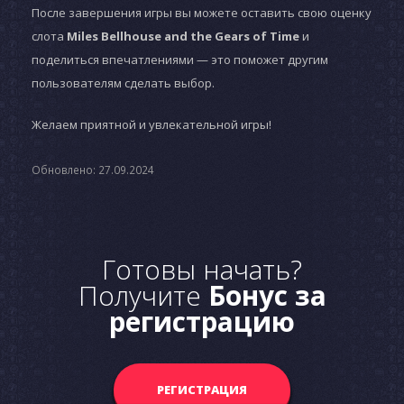
После завершения игры вы можете оставить свою оценку
слота
Miles Bellhouse and the Gears of Time
и
поделиться впечатлениями — это поможет другим
пользователям сделать выбор.
Желаем приятной и увлекательной игры!
Обновлено:
27.09.2024
Готовы начать?
Получите
Бонус за
регистрацию
РЕГИСТРАЦИЯ