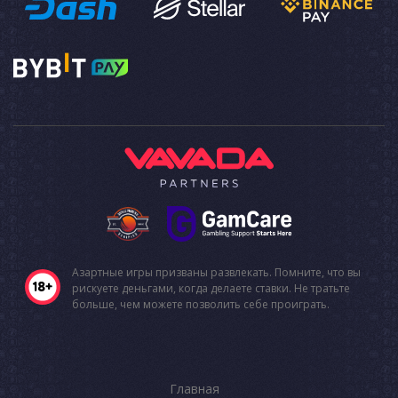
Азартные игры призваны развлекать. Помните, что вы
рискуете деньгами, когда делаете ставки. Не тратьте
больше, чем можете позволить себе проиграть.
Главная