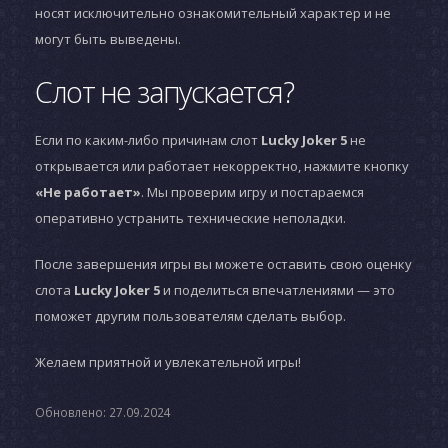
носят исключительно ознакомительный характер и не
могут быть выведены.
Слот не запускается?
Если по каким-либо причинам слот
Lucky Joker 5
не
открывается или работает некорректно, нажмите кнопку
«Не работает»
. Мы проверим игру и постараемся
оперативно устранить технические неполадки.
После завершения игры вы можете оставить свою оценку
слота
Lucky Joker 5
и поделиться впечатлениями — это
поможет другим пользователям сделать выбор.
Желаем приятной и увлекательной игры!
Обновлено:
27.09.2024