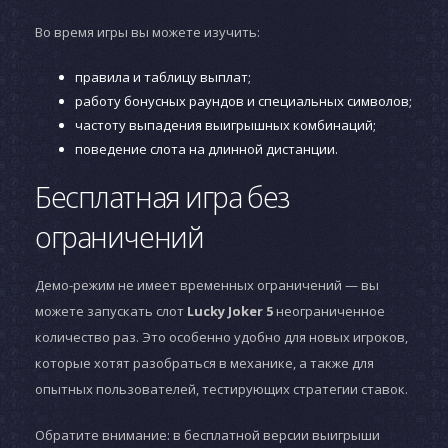
Во время игры вы можете изучить:
правила и таблицу выплат;
работу бонусных раундов и специальных символов;
частоту выпадения выигрышных комбинаций;
поведение слота на длинной дистанции.
Бесплатная игра без
ограничений
Демо-режим не имеет временных ограничений — вы
можете запускать слот
Lucky Joker 5
неограниченное
количество раз. Это особенно удобно для новых игроков,
которые хотят разобраться в механике, а также для
опытных пользователей, тестирующих стратегии ставок.
Обратите внимание: в бесплатной версии выигрыши