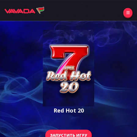
Red Hot 20
ЗАПУСТИТЬ ИГРУ