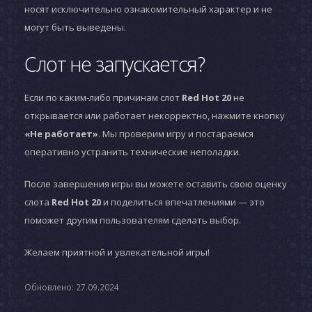
носят исключительно ознакомительный характер и не
могут быть выведены.
Слот не запускается?
Если по каким-либо причинам слот
Red Hot 20
не
открывается или работает некорректно, нажмите кнопку
«Не работает»
. Мы проверим игру и постараемся
оперативно устранить технические неполадки.
После завершения игры вы можете оставить свою оценку
слота
Red Hot 20
и поделиться впечатлениями — это
поможет другим пользователям сделать выбор.
Желаем приятной и увлекательной игры!
Обновлено:
27.09.2024