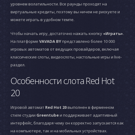
уровнем волатильности. Все раунды проходят на
виртуальные кредиты, поэтому вы ничем не рискуете и
можете играть в удобном темпе.
Чтобы начать игру, достаточно нажать кнопку
«Играть»
.
На платформе
VAVADA BY
представлено более 10 000
игровых автоматов от ведущих провайдеров, включая
классические слоты, видеослоты, настольные игры и live-
раздел.
Особенности слота Red Hot
20
Игровой автомат
Red Hot 20
выполнен в фирменном
стиле студии
Greentube
и поддерживает адаптивный
интерфейс, благодаря чему он корректно запускается как
на компьютере, так и на мобильных устройствах.