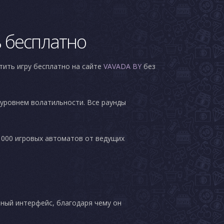
ь бесплатно
ить игру бесплатно на сайте
VAVADA BY
без
уровнем волатильности. Все раунды
 000 игровых автоматов от ведущих
ный интерфейс, благодаря чему он