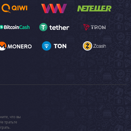
ите, что вы
Не тратьте
грать.