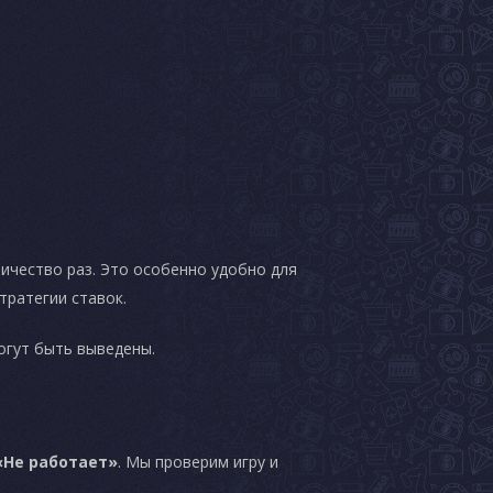
ичество раз. Это особенно удобно для
тратегии ставок.
огут быть выведены.
«Не работает»
. Мы проверим игру и