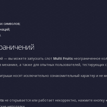
ых символов;
наций;
.
граничений
ий — вы можете запускать слот
Multi Fruits
неограниченное кол
в механике, а также для опытных пользователей, тестирующих с
ыигрыши носят исключительно ознакомительный характер и не м
its
не открывается или работает некорректно, нажмите кнопку
кие неполадки.