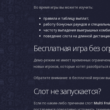
Во время игры вы можете изучить:
правила и таблицу выплат;
работу бонусных раундов и специальн
частоту выпадения выигрышных комби
поведение слота на длинной дистанции
Бесплатная игра без о
Демо-режим не имеет временных ограничен
новых игроков, которые хотят разобраться 
Обратите внимание: в бесплатной версии в
Слот не запускается?
Если по каким-либо причинам слот
Multi Fru
постараемся оперативно устранить техничес