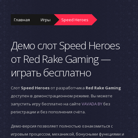
Главная
Игры
Speed Heroes
Демо слот Speed Heroes
от Red Rake Gaming —
играть бесплатно
Слот
Speed Heroes
от разработчика
Red Rake Gaming
доступен в демонстрационном режиме. Вы можете
запустить игру бесплатно на сайте
VAVADA BY
без
регистрации и без пополнения счёта.
Демо-версия позволяет полностью ознакомиться с
игровым процессом, механикой, бонусными функциями и