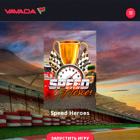
Speed Heroes
ЗАПУСТИТЬ ИГРУ