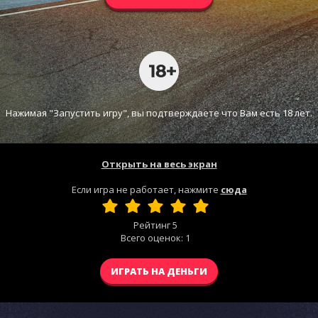
Нажимая "Запустить игру", вы подтверждаете что Вам есть 18 лет.
Открыть на весь экран
Если игра не работает, нажмите
сюда
Рейтинг
5
Всего оценок:
1
ИГРАТЬ НА ДЕНЬГИ