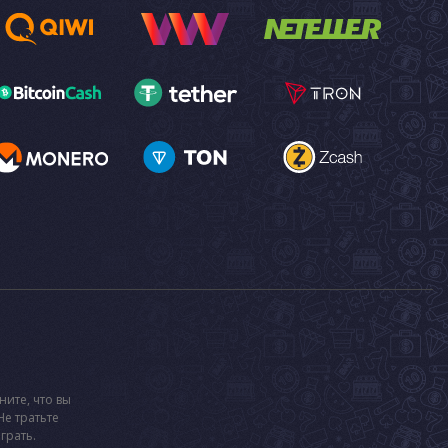
ите, что вы
Не тратьте
грать.