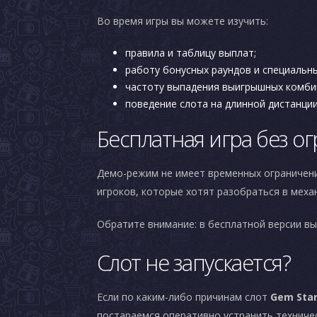
Во время игры вы можете изучить:
правила и таблицу выплат;
работу бонусных раундов и специальн
частоту выпадения выигрышных комби
поведение слота на длинной дистанции
Бесплатная игра без о
Демо-режим не имеет временных ограничен
игроков, которые хотят разобраться в меха
Обратите внимание: в бесплатной версии в
Слот не запускается?
Если по каким-либо причинам слот
Gem Sta
постараемся оперативно устранить техничес