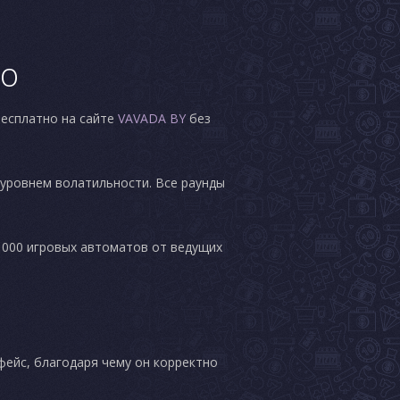
но
бесплатно на сайте
VAVADA BY
без
уровнем волатильности. Все раунды
 000 игровых автоматов от ведущих
ейс, благодаря чему он корректно