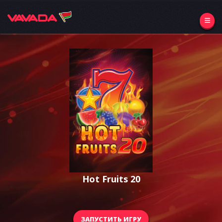
Hot Fruits 20
ЗАПУСТИТЬ ИГРУ