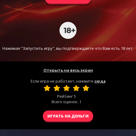
Нажимая "Запустить игру", вы подтверждаете что Вам есть 18 лет.
Открыть на весь экран
Если игра не работает, нажмите
сюда
Рейтинг
5
Всего оценок:
1
ИГРАТЬ НА ДЕНЬГИ