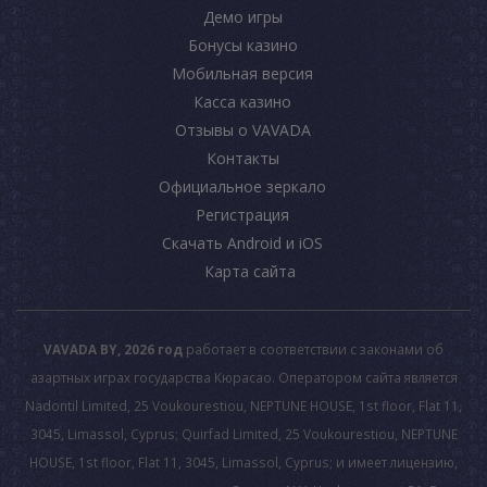
Демо игры
Бонусы казино
Мобильная версия
Касса казино
Отзывы о VAVADA
Контакты
Официальное зеркало
Регистрация
Скачать Android и iOS
Карта сайта
VAVADA BY, 2026 год
работает в соответствии с законами об
азартных играх государства Кюрасао. Оператором сайта является
Nadontil Limited, 25 Voukourestiou, NEPTUNE HOUSE, 1st floor, Flat 11,
3045, Limassol, Cyprus; Quirfad Limited, 25 Voukourestiou, NEPTUNE
HOUSE, 1st floor, Flat 11, 3045, Limassol, Cyprus; и имеет лицензию,