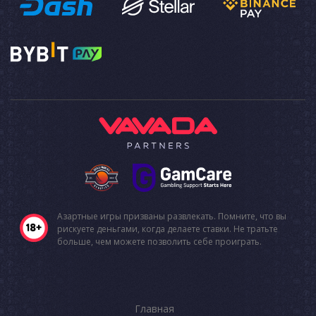
Азартные игры призваны развлекать. Помните, что вы
рискуете деньгами, когда делаете ставки. Не тратьте
больше, чем можете позволить себе проиграть.
Главная