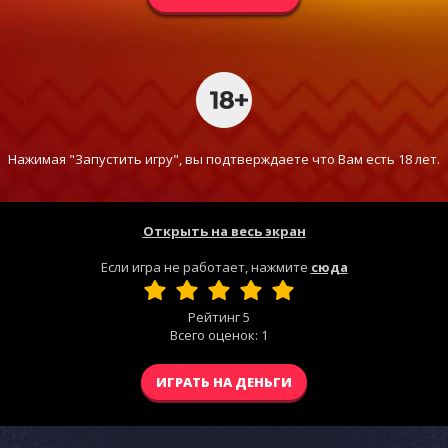
Нажимая "Запустить игру", вы подтверждаете что Вам есть 18 лет.
Открыть на весь экран
Если игра не работает, нажмите
сюда
Рейтинг
5
Всего оценок:
1
ИГРАТЬ НА ДЕНЬГИ