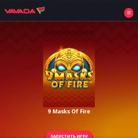
9 Masks Of Fire
ЗАПУСТИТЬ ИГРУ