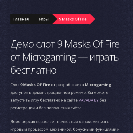
Главная
Игры
9 Masks Of Fire
Демо слот 9 Masks Of Fire
от Microgaming — играть
бесплатно
Слот
9 Masks Of Fire
от разработчика
Microgaming
доступен в демонстрационном режиме. Вы можете
запустить игру бесплатно на сайте
VAVADA BY
без
регистрации и без пополнения счёта.
Демо-версия позволяет полностью ознакомиться с
игровым процессом, механикой, бонусными функциями и