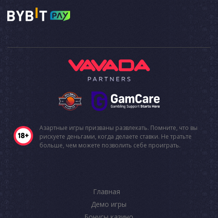
Азартные игры призваны развлекать. Помните, что вы
рискуете деньгами, когда делаете ставки. Не тратьте
больше, чем можете позволить себе проиграть.
Главная
Демо игры
Бонусы казино