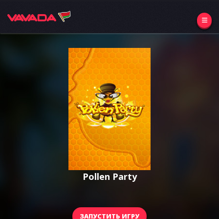
Pollen Party
ЗАПУСТИТЬ ИГРУ