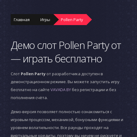
Главная
Игры
Pollen Party
Демо слот Pollen Party от
— играть бесплатно
Слот
Pollen Party
от разработчика
доступен в
демонстрационном режиме. Вы можете запустить игру
бесплатно на сайте
VAVADA BY
без регистрации и без
пополнения счёта.
Демо-версия позволяет полностью ознакомиться с
игровым процессом, механикой, бонусными функциями и
уровнем волатильности. Все раунды проходят на
виртуальные кредиты, поэтому вы ничем не рискуете и