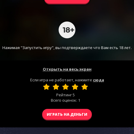
Нажимая "Запустить игру", вы подтверждаете что Вам есть 18 лет.
Открыть на весь экран
Если игра не работает, нажмите
сюда
Рейтинг
5
Всего оценок:
1
ИГРАТЬ НА ДЕНЬГИ