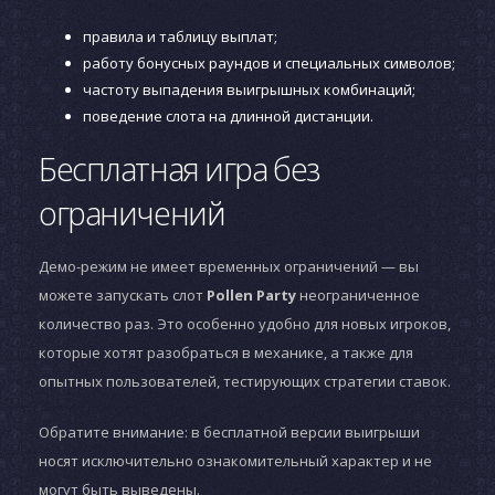
правила и таблицу выплат;
работу бонусных раундов и специальных символов;
частоту выпадения выигрышных комбинаций;
поведение слота на длинной дистанции.
Бесплатная игра без
ограничений
Демо-режим не имеет временных ограничений — вы
можете запускать слот
Pollen Party
неограниченное
количество раз. Это особенно удобно для новых игроков,
которые хотят разобраться в механике, а также для
опытных пользователей, тестирующих стратегии ставок.
Обратите внимание: в бесплатной версии выигрыши
носят исключительно ознакомительный характер и не
могут быть выведены.