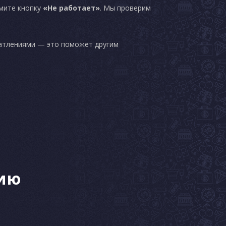
мите кнопку
«Не работает»
. Мы проверим
атлениями — это поможет другим
цию