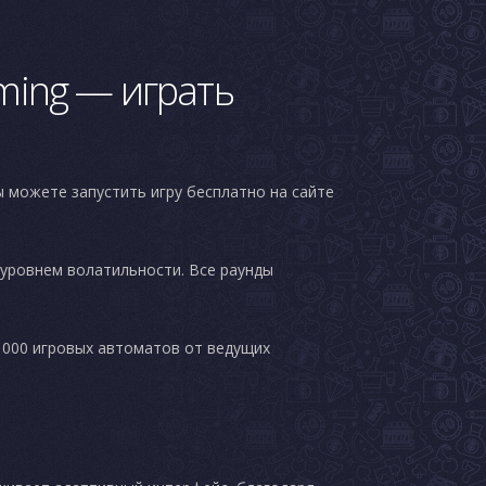
aming — играть
 можете запустить игру бесплатно на сайте
уровнем волатильности. Все раунды
 000 игровых автоматов от ведущих