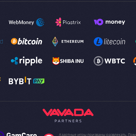
Азартные игры призваны развлекать. Помн