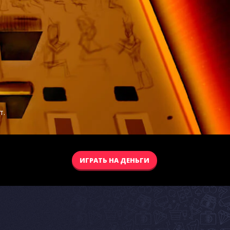
т.
ИГРАТЬ НА ДЕНЬГИ