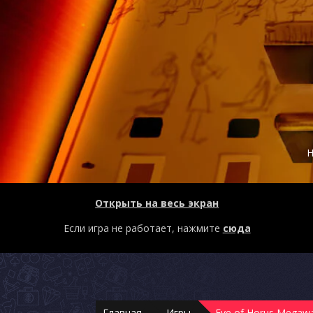
Н
Открыть на весь экран
Если игра не работает, нажмите
сюда
Главная
Игры
Eye of Horus Megaw