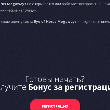
orus Megaways
не открывается или работает некорректно, наж
ехнические неполадки.
 свою оценку слота
Eye of Horus Megaways
и поделиться впеч
Готовы начать?
лучите
Бонус за регистра
РЕГИСТРАЦИЯ