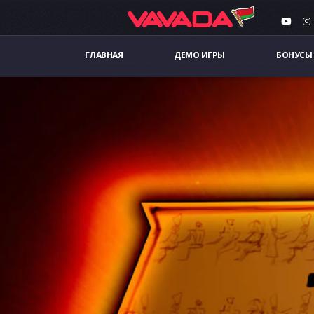
ГЛАВНАЯ
ДЕМО ИГРЫ
БОНУСЫ