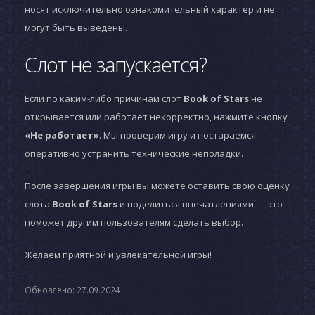
носят исключительно ознакомительный характер и не
могут быть выведены.
Слот не запускается?
Если по каким-либо причинам слот
Book of Stars
не
открывается или работает некорректно, нажмите кнопку
«Не работает»
. Мы проверим игру и постараемся
оперативно устранить технические неполадки.
После завершения игры вы можете оставить свою оценку
слота
Book of Stars
и поделиться впечатлениями — это
поможет другим пользователям сделать выбор.
Желаем приятной и увлекательной игры!
Обновлено:
27.09.2024