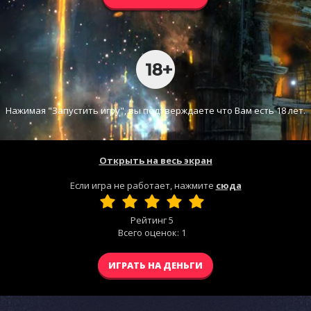
Нажимая "Запустить игру", вы подтверждаете что Вам есть 18 лет.
Открыть на весь экран
Если игра не работает, нажмите
сюда
Рейтинг
5
Всего оценок:
1
ИГРАТЬ НА ДЕНЬГИ