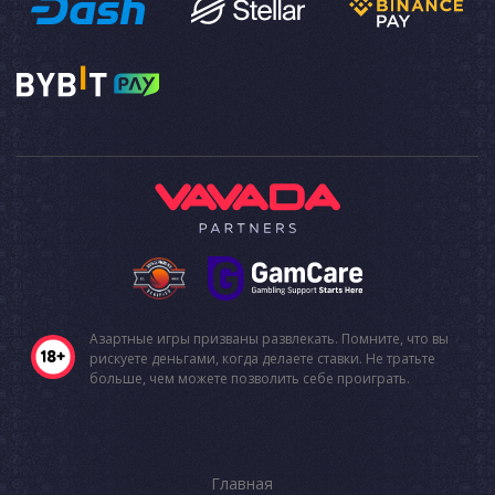
Азартные игры призваны развлекать. Помните, что вы
рискуете деньгами, когда делаете ставки. Не тратьте
больше, чем можете позволить себе проиграть.
Главная