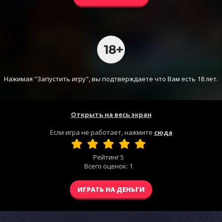
Нажимая "Запустить игру", вы подтверждаете что Вам есть 18 лет.
Открыть на весь экран
Если игра не работает, нажмите
сюда
Рейтинг
5
Всего оценок:
1
ИГРАТЬ НА ДЕНЬГИ