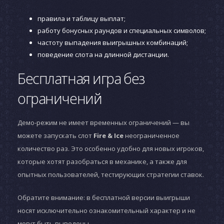
правила и таблицу выплат;
работу бонусных раундов и специальных символов;
частоту выпадения выигрышных комбинаций;
поведение слота на длинной дистанции.
Бесплатная игра без
ограничений
Демо-режим не имеет временных ограничений — вы
можете запускать слот
Fire & Ice
неограниченное
количество раз. Это особенно удобно для новых игроков,
которые хотят разобраться в механике, а также для
опытных пользователей, тестирующих стратегии ставок.
Обратите внимание: в бесплатной версии выигрыши
носят исключительно ознакомительный характер и не
могут быть выведены.