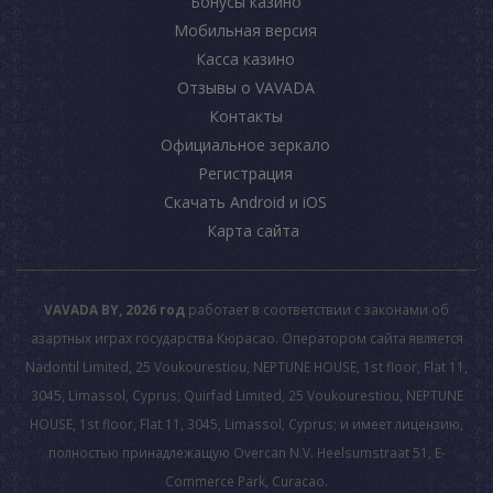
Бонусы казино
Мобильная версия
Касса казино
Отзывы о VAVADA
Контакты
Официальное зеркало
Регистрация
Скачать Android и iOS
Карта сайта
VAVADA BY, 2026 год
работает в соответствии с законами об
азартных играх государства Кюрасао. Оператором сайта является
Nadontil Limited, 25 Voukourestiou, NEPTUNE HOUSE, 1st floor, Flat 11,
3045, Limassol, Cyprus; Quirfad Limited, 25 Voukourestiou, NEPTUNE
HOUSE, 1st floor, Flat 11, 3045, Limassol, Cyprus; и имеет лицензию,
полностью принадлежащую Overcan N.V. Heelsumstraat 51, E-
Commerce Park, Curacao.