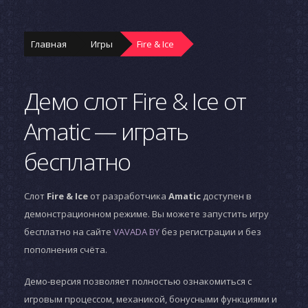
Главная
Игры
Fire & Ice
Демо слот Fire & Ice от
Amatic — играть
бесплатно
Слот
Fire & Ice
от разработчика
Amatic
доступен в
демонстрационном режиме. Вы можете запустить игру
бесплатно на сайте
VAVADA BY
без регистрации и без
пополнения счёта.
Демо-версия позволяет полностью ознакомиться с
игровым процессом, механикой, бонусными функциями и