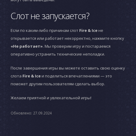
Слот не запускается?
Если по каким-либо причинам слот
Fire & Ice
не
открывается или работает некорректно, нажмите кнопку
«Не работает»
. Мы проверим игру и постараемся
оперативно устранить технические неполадки.
После завершения игры вы можете оставить свою оценку
слота
Fire & Ice
и поделиться впечатлениями — это
поможет другим пользователям сделать выбор.
Желаем приятной и увлекательной игры!
Обновлено:
27.09.2024