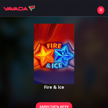
Fire & Ice
ЗАПУСТИТЬ ИГРУ