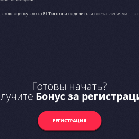
 свою оценку слота
El Torero
и поделиться впечатлениями — эт
Готовы начать?
лучите
Бонус за регистра
РЕГИСТРАЦИЯ