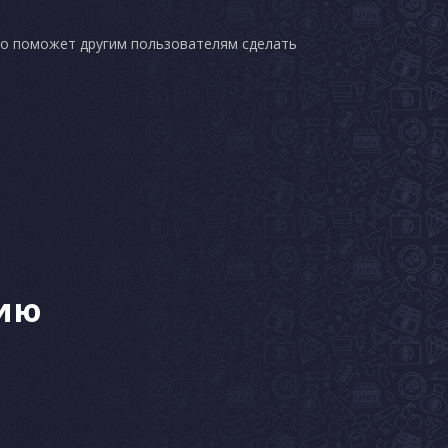
о поможет другим пользователям сделать
цию