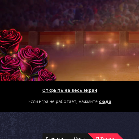
Н
Открыть на весь экран
Если игра не работает, нажмите
сюда
Главная
Игры
El Torero