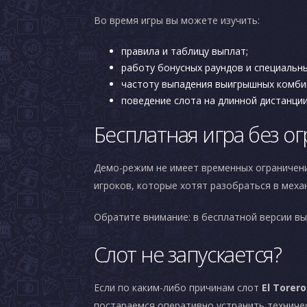
Во время игры вы можете изучить:
правила и таблицу выплат;
работу бонусных раундов и специальн
частоту выпадения выигрышных комби
поведение слота на длинной дистанции
Бесплатная игра без о
Демо-режим не имеет временных ограничен
игроков, которые хотят разобраться в меха
Обратите внимание: в бесплатной версии в
Слот не запускается?
Если по каким-либо причинам слот
El Torero
постараемся оперативно устранить техничес