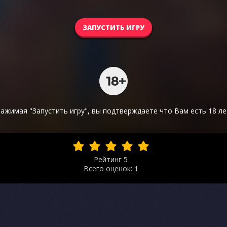
ЗАПУСТИТЬ ИГРУ
ажимая "Запустить игру", вы подтверждаете что Вам есть 18 ле
Рейтинг
5
Всего оценок:
1