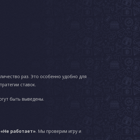
личество раз. Это особенно удобно для
тратегии ставок.
огут быть выведены.
у
«Не работает»
. Мы проверим игру и