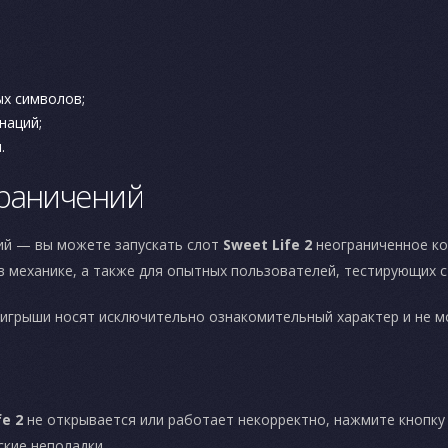
ых символов;
наций;
.
граничений
ий — вы можете запускать слот
Sweet Life 2
неограниченное ко
в механике, а также для опытных пользователей, тестирующих с
ыигрыши носят исключительно ознакомительный характер и не м
fe 2
не открывается или работает некорректно, нажмите кнопк
кие неполадки.