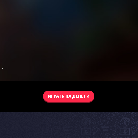
т.
ИГРАТЬ НА ДЕНЬГИ