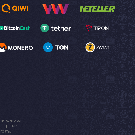
ите, что вы
Не тратьте
грать.