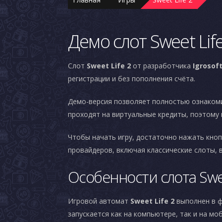
Демо слот Sweet Lif
Слот
Sweet Life 2
от разработчика
Igrosof
регистрации и без пополнения счёта.
Демо-версия позволяет полностью ознакоми
проходят на виртуальные кредиты, поэтому 
Чтобы начать игру, достаточно нажать кно
провайдеров, включая классические слоты, в
Особенности слота Swee
Игровой автомат
Sweet Life 2
выполнен в ф
запускается как на компьютере, так и на мо