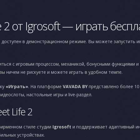
e 2 от Igrosoft — играть бесп
t
доступен в демонстрационном режиме. Вы можете запустить и
ться с игровым процессом, механикой, бонусными функциями и 
вы ничем не рискуете и можете играть в удобном темпе.
пку
«Играть»
. На платформе
VAVADA BY
представлено более 10
идеослоты, настольные игры и live-раздел.
t Life 2
ирменном стиле студии
Igrosoft
и поддерживает адаптивный ин
бильных устройствах.