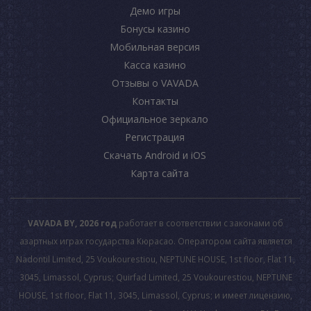
Демо игры
Бонусы казино
Мобильная версия
Касса казино
Отзывы о VAVADA
Контакты
Официальное зеркало
Регистрация
Скачать Android и iOS
Карта сайта
VAVADA BY, 2026 год
работает в соответствии с законами об
азартных играх государства Кюрасао. Оператором сайта является
Nadontil Limited, 25 Voukourestiou, NEPTUNE HOUSE, 1st floor, Flat 11,
3045, Limassol, Cyprus; Quirfad Limited, 25 Voukourestiou, NEPTUNE
HOUSE, 1st floor, Flat 11, 3045, Limassol, Cyprus; и имеет лицензию,