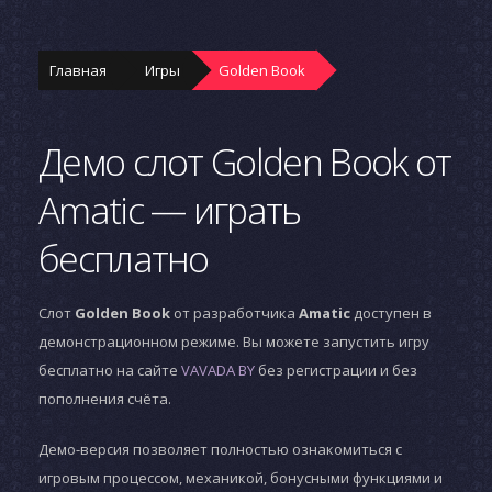
Главная
Игры
Golden Book
Демо слот Golden Book от
Amatic — играть
бесплатно
Слот
Golden Book
от разработчика
Amatic
доступен в
демонстрационном режиме. Вы можете запустить игру
бесплатно на сайте
VAVADA BY
без регистрации и без
пополнения счёта.
Демо-версия позволяет полностью ознакомиться с
игровым процессом, механикой, бонусными функциями и