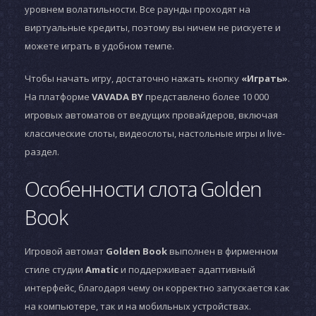
уровнем волатильности. Все раунды проходят на
виртуальные кредиты, поэтому вы ничем не рискуете и
можете играть в удобном темпе.
Чтобы начать игру, достаточно нажать кнопку
«Играть»
.
На платформе
VAVADA BY
представлено более 10 000
игровых автоматов от ведущих провайдеров, включая
классические слоты, видеослоты, настольные игры и live-
раздел.
Особенности слота Golden
Book
Игровой автомат
Golden Book
выполнен в фирменном
стиле студии
Amatic
и поддерживает адаптивный
интерфейс, благодаря чему он корректно запускается как
на компьютере, так и на мобильных устройствах.