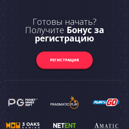
Готовы начать?
Получите
Бонус за
регистрацию
РЕГИСТРАЦИЯ