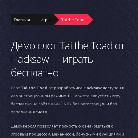
Главная
Игры
Tai the Toad
Демо слот Tai the Toad от
Hacksaw — играть
бесплатно
Слот
Tai the Toad
от разработчика
Hacksaw
доступен в
демонстрационном режиме. Вы можете запустить игру
бесплатно на сайте
VAVADA BY
без регистрации и без
пополнения счёта.
Демо-версия позволяет полностью ознакомиться с
игровым процессом, механикой, бонусными функциями и