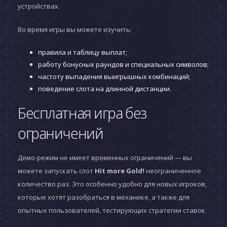
устройствах.
Во время игры вы можете изучить:
правила и таблицу выплат;
работу бонусных раундов и специальных символов;
частоту выпадения выигрышных комбинаций;
поведение слота на длинной дистанции.
Бесплатная игра без
ограничений
Демо-режим не имеет временных ограничений — вы
можете запускать слот
Hit more Gold!
неограниченное
количество раз. Это особенно удобно для новых игроков,
которые хотят разобраться в механике, а также для
опытных пользователей, тестирующих стратегии ставок.