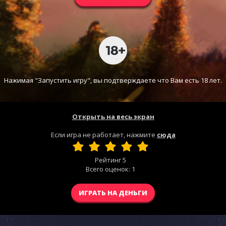
Нажимая "Запустить игру", вы подтверждаете что Вам есть 18 лет.
Открыть на весь экран
Если игра не работает, нажмите
сюда
Рейтинг
5
Всего оценок:
1
ИГРАТЬ НА ДЕНЬГИ