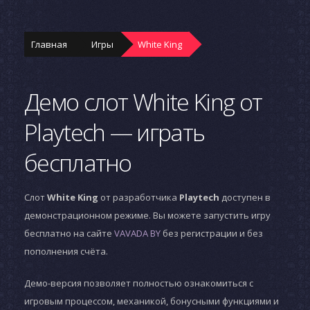
Главная
Игры
White King
Демо слот White King от
Playtech — играть
бесплатно
Слот
White King
от разработчика
Playtech
доступен в
демонстрационном режиме. Вы можете запустить игру
бесплатно на сайте
VAVADA BY
без регистрации и без
пополнения счёта.
Демо-версия позволяет полностью ознакомиться с
игровым процессом, механикой, бонусными функциями и