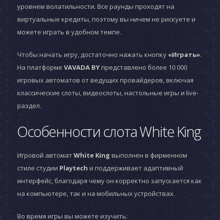
уровнем волатильности. Все раунды проходят на
виртуальные кредиты, поэтому вы ничем не рискуете и
можете играть в удобном темпе.
Чтобы начать игру, достаточно нажать кнопку
«Играть»
.
На платформе
VAVADA BY
представлено более 10 000
игровых автоматов от ведущих провайдеров, включая
классические слоты, видеослоты, настольные игры и live-
раздел.
Особенности слота White King
Игровой автомат
White King
выполнен в фирменном
стиле студии
Playtech
и поддерживает адаптивный
интерфейс, благодаря чему он корректно запускается как
на компьютере, так и на мобильных устройствах.
Во время игры вы можете изучить: