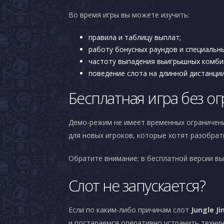
Во время игры вы можете изучить:
правила и таблицу выплат;
работу бонусных раундов и специальн
частоту выпадения выигрышных комби
поведение слота на длинной дистанции
Бесплатная игра без о
Демо-режим не имеет временных ограничен
для новых игроков, которые хотят разобрат
Обратите внимание: в бесплатной версии в
Слот не запускается?
Если по каким-либо причинам слот
Jungle Ji
и постараемся оперативно устранить технич