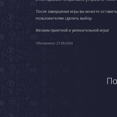
После завершения игры вы можете оставить
пользователям сделать выбор.
Желаем приятной и увлекательной игры!
Обновлено:
27.09.2024
По