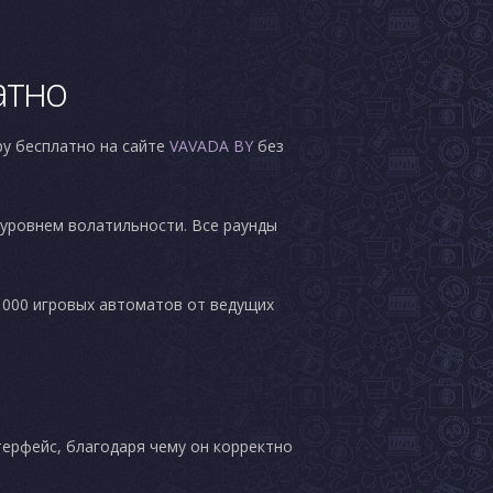
атно
ру бесплатно на сайте
VAVADA BY
без
уровнем волатильности. Все раунды
 000 игровых автоматов от ведущих
ерфейс, благодаря чему он корректно