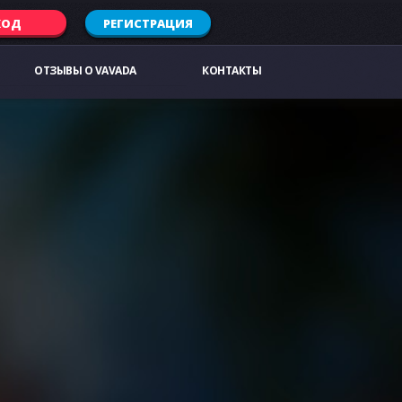
ХОД
РЕГИСТРАЦИЯ
ОТЗЫВЫ О VAVADA
КОНТАКТЫ