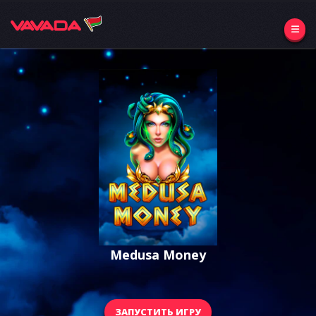
Medusa Money
ЗАПУСТИТЬ ИГРУ