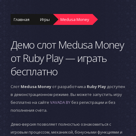
Главная
Игры
Medusa Money
Демо слот Medusa Money
от Ruby Play — играть
бесплатно
Слот
Medusa Money
от разработчика
Ruby Play
доступен
в демонстрационном режиме. Вы можете запустить игру
бесплатно на сайте
VAVADA BY
без регистрации и без
пополнения счёта.
Демо-версия позволяет полностью ознакомиться с
игровым процессом, механикой, бонусными функциями и