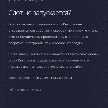
Слот не запускается?
Если по каким-либо причинам слот
Casinova
не
открывается или работает некорректно, нажмите кнопку
«Не работает»
. Мы проверим игру и постараемся
оперативно устранить технические неполадки.
После завершения игры вы можете оставить свою оценку
слота
Casinova
и поделиться впечатлениями — это
поможет другим пользователям сделать выбор.
Желаем приятной и увлекательной игры!
Обновлено:
27.09.2024