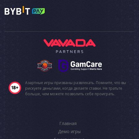
Азартные игры призваны развлекать. Помните, что вы
рискуете деньгами, когда делаете ставки. Не тратьте
больше, чем можете позволить себе проиграть.
Главная
Демо игры