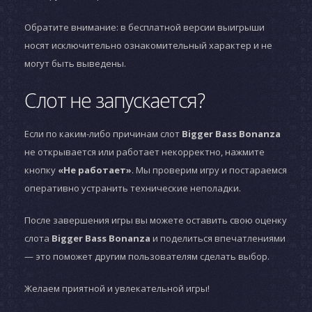
Обратите внимание: в бесплатной версии выигрыши
носят исключительно ознакомительный характер и не
могут быть выведены.
Слот не запускается?
Если по каким-либо причинам слот
Bigger Bass Bonanza
не открывается или работает некорректно, нажмите
кнопку
«Не работает»
. Мы проверим игру и постараемся
оперативно устранить технические неполадки.
После завершения игры вы можете оставить свою оценку
слота
Bigger Bass Bonanza
и поделиться впечатлениями
— это поможет другим пользователям сделать выбор.
Желаем приятной и увлекательной игры!