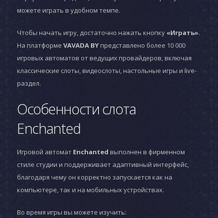
можете играть в удобном темпе.
Чтобы начать игру, достаточно нажать кнопку
«Играть»
.
На платформе
VAVADA BY
представлено более 10 000
игровых автоматов от ведущих провайдеров, включая
классические слоты, видеослоты, настольные игры и live-
раздел.
Особенности слота
Enchanted
Игровой автомат
Enchanted
выполнен в фирменном
стиле студии
и поддерживает адаптивный интерфейс,
благодаря чему он корректно запускается как на
компьютере, так и на мобильных устройствах.
Во время игры вы можете изучить: