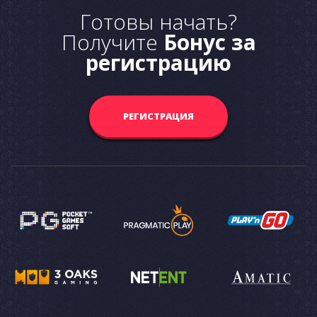
Готовы начать?
Получите
Бонус за
регистрацию
РЕГИСТРАЦИЯ