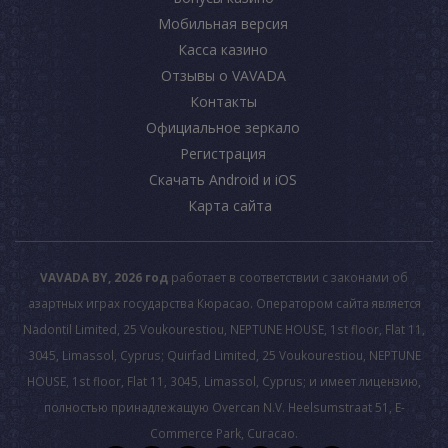
Мобильная версия
Касса казино
Отзывы о VAVADA
Контакты
Официальное зеркало
Регистрация
Скачать Android и iOS
Карта сайта
VAVADA BY, 2026 год
работает в соответствии с законами об
азартных играх государства Кюрасао. Оператором сайта является
Nadontil Limited, 25 Voukourestiou, NEPTUNE HOUSE, 1st floor, Flat 11,
3045, Limassol, Cyprus; Quirfad Limited, 25 Voukourestiou, NEPTUNE
HOUSE, 1st floor, Flat 11, 3045, Limassol, Cyprus; и имеет лицензию,
полностью принадлежащую Overcan N.V. Heelsumstraat 51, E-
Commerce Park, Curacao.