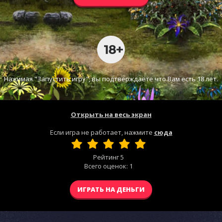
Нажимая "Запустить игру", вы подтверждаете что Вам есть 18 лет.
Открыть на весь экран
Если игра не работает, нажмите
сюда
Рейтинг
5
Всего оценок:
1
ИГРАТЬ НА ДЕНЬГИ