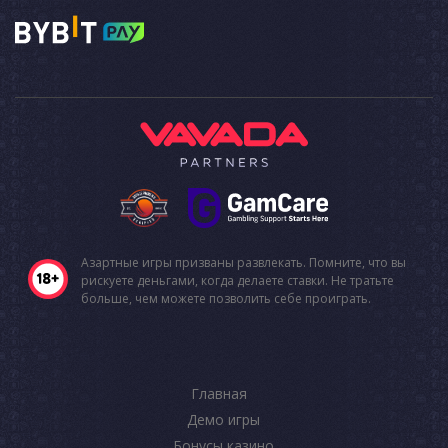
Азартные игры призваны развлекать. Помните, что вы
рискуете деньгами, когда делаете ставки. Не тратьте
больше, чем можете позволить себе проиграть.
Главная
Демо игры
Бонусы казино