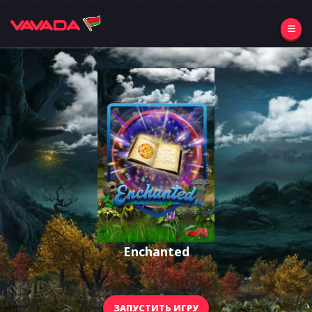
Enchanted
ЗАПУСТИТЬ ИГРУ