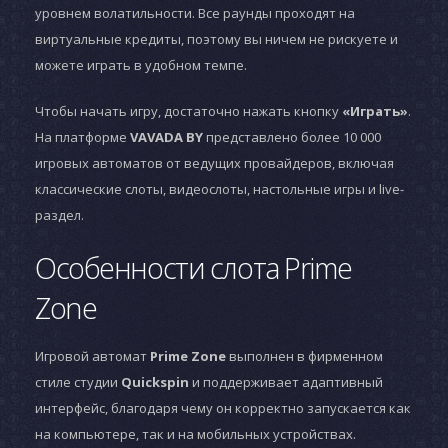
уровнем волатильности. Все раунды проходят на
виртуальные кредиты, поэтому вы ничем не рискуете и
можете играть в удобном темпе.
Чтобы начать игру, достаточно нажать кнопку
«Играть»
.
На платформе
VAVADA BY
представлено более 10 000
игровых автоматов от ведущих провайдеров, включая
классические слоты, видеослоты, настольные игры и live-
раздел.
Особенности слота Prime
Zone
Игровой автомат
Prime Zone
выполнен в фирменном
стиле студии
Quickspin
и поддерживает адаптивный
интерфейс, благодаря чему он корректно запускается как
на компьютере, так и на мобильных устройствах.