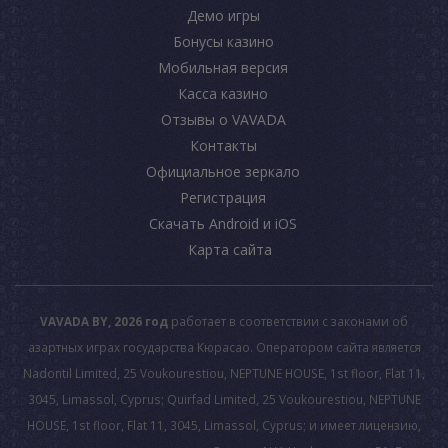
Демо игры
Бонусы казино
Мобильная версия
Касса казино
Отзывы о VAVADA
Контакты
Официальное зеркало
Регистрация
Скачать Android и iOS
Карта сайта
VAVADA BY, 2026 год
работает в соответствии с законами об
азартных играх государства Кюрасао. Оператором сайта является
Nadontil Limited, 25 Voukourestiou, NEPTUNE HOUSE, 1st floor, Flat 11,
3045, Limassol, Cyprus; Quirfad Limited, 25 Voukourestiou, NEPTUNE
HOUSE, 1st floor, Flat 11, 3045, Limassol, Cyprus; и имеет лицензию,