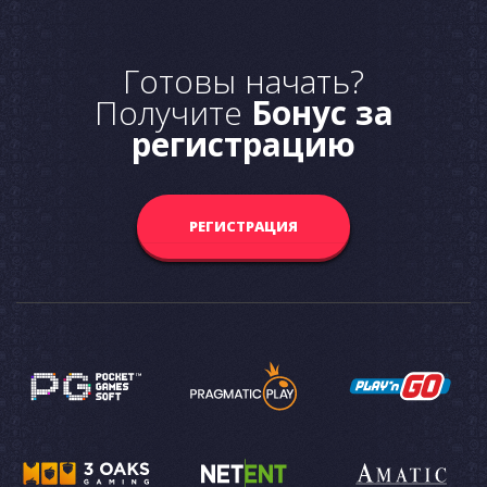
Готовы начать?
Получите
Бонус за
регистрацию
РЕГИСТРАЦИЯ