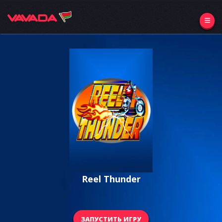
Reel Thunder
ЗАПУСТИТЬ ИГРУ