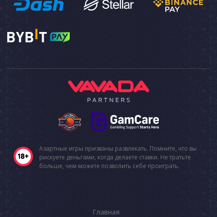
Азартные игры призваны развлекать. Помните, что вы
рискуете деньгами, когда делаете ставки. Не тратьте
больше, чем можете позволить себе проиграть.
Главная