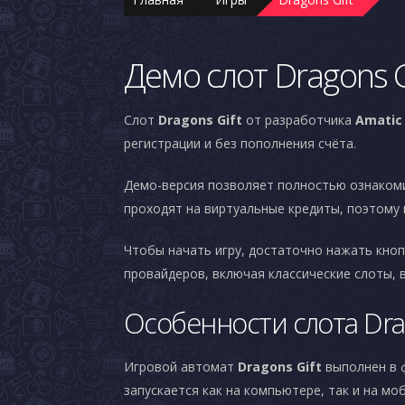
Демо слот Dragons G
Слот
Dragons Gift
от разработчика
Amatic
регистрации и без пополнения счёта.
Демо-версия позволяет полностью ознакоми
проходят на виртуальные кредиты, поэтому 
Чтобы начать игру, достаточно нажать кно
провайдеров, включая классические слоты, в
Особенности слота Drag
Игровой автомат
Dragons Gift
выполнен в 
запускается как на компьютере, так и на мо