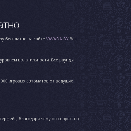
латно
ру бесплатно на сайте
VAVADA BY
без
уровнем волатильности. Все раунды
 000 игровых автоматов от ведущих
ерфейс, благодаря чему он корректно