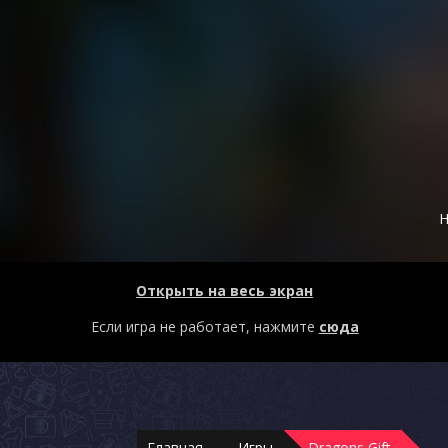
Н
Открыть на весь экран
Если игра не работает, нажмите
сюда
Главная
Игры
Dragons Gift