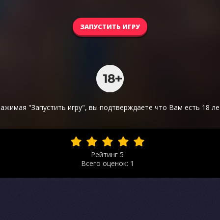
ЗАПУСТИТЬ ИГРУ
ажимая "Запустить игру", вы подтверждаете что Вам есть 18 ле
Рейтинг
5
Всего оценок:
1