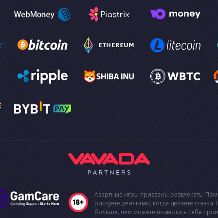
Азартные игры призваны развлекать. Помн
рискуете деньгами, когда делаете ставки. 
больше, чем можете позволить себе прои