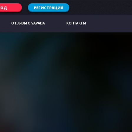
ХОД
РЕГИСТРАЦИЯ
ОТЗЫВЫ О VAVADA
КОНТАКТЫ