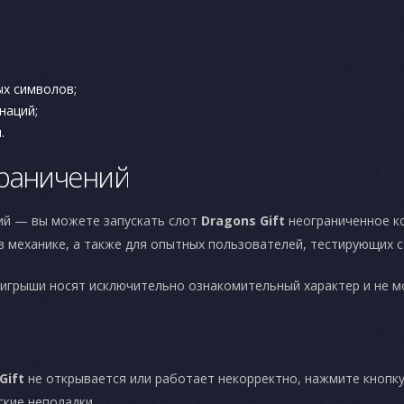
ых символов;
наций;
.
граничений
ий — вы можете запускать слот
Dragons Gift
неограниченное ко
в механике, а также для опытных пользователей, тестирующих с
ыигрыши носят исключительно ознакомительный характер и не м
Gift
не открывается или работает некорректно, нажмите кнопк
кие неполадки.