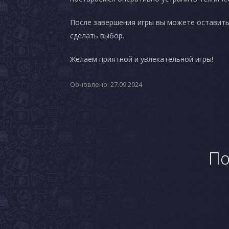
После завершения игры вы можете оставить
сделать выбор.
Желаем приятной и увлекательной игры!
Обновлено:
27.09.2024
По