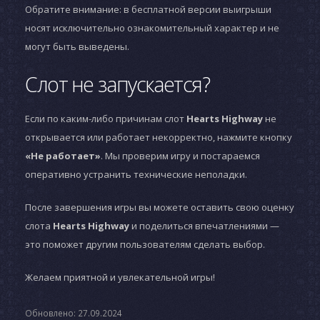
Обратите внимание: в бесплатной версии выигрыши
носят исключительно ознакомительный характер и не
могут быть выведены.
Слот не запускается?
Если по каким-либо причинам слот
Hearts Highway
не
открывается или работает некорректно, нажмите кнопку
«Не работает»
. Мы проверим игру и постараемся
оперативно устранить технические неполадки.
После завершения игры вы можете оставить свою оценку
слота
Hearts Highway
и поделиться впечатлениями —
это поможет другим пользователям сделать выбор.
Желаем приятной и увлекательной игры!
Обновлено:
27.09.2024