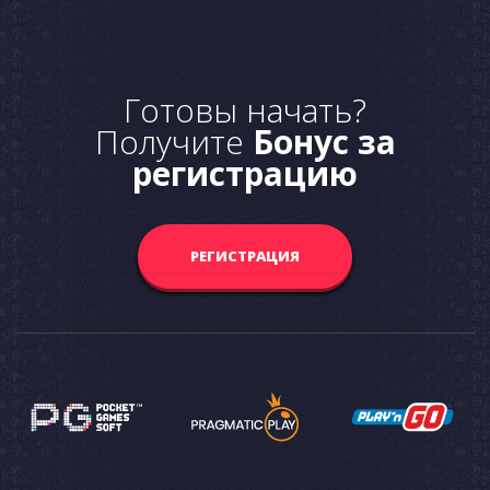
Готовы начать?
Получите
Бонус за
регистрацию
РЕГИСТРАЦИЯ