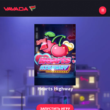
Hearts Highway
ЗАПУСТИТЬ ИГРУ