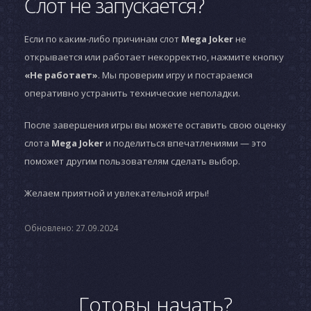
Слот не запускается?
Если по каким-либо причинам слот
Mega Joker
не
открывается или работает некорректно, нажмите кнопку
«Не работает»
. Мы проверим игру и постараемся
оперативно устранить технические неполадки.
После завершения игры вы можете оставить свою оценку
слота
Mega Joker
и поделиться впечатлениями — это
поможет другим пользователям сделать выбор.
Желаем приятной и увлекательной игры!
Обновлено:
27.09.2024
Готовы начать?