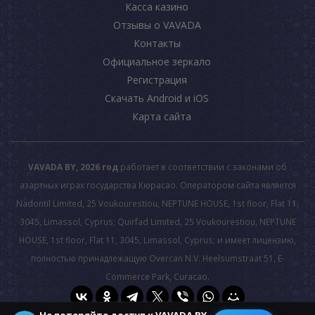
Касса казино
Отзывы о VAVADA
Контакты
Официальное зеркало
Регистрация
Скачать Android и iOS
Карта сайта
VAVADA BY, 2026 год
работает в соответствии с законами об
азартных играх государства Кюрасао. Оператором сайта является
Nadontil Limited, 25 Voukourestiou, NEPTUNE HOUSE, 1st floor, Flat 11,
3045, Limassol, Cyprus; Quirfad Limited, 25 Voukourestiou, NEPTUNE
HOUSE, 1st floor, Flat 11, 3045, Limassol, Cyprus; и имеет лицензию,
полностью принадлежащую Overcan N.V. Heelsumstraat 51, E-
Commerce Park, Curacao.