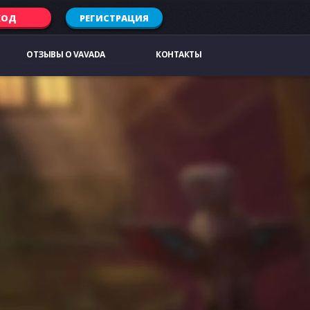
ХОД
РЕГИСТРАЦИЯ
ОТЗЫВЫ О VAVADA
КОНТАКТЫ