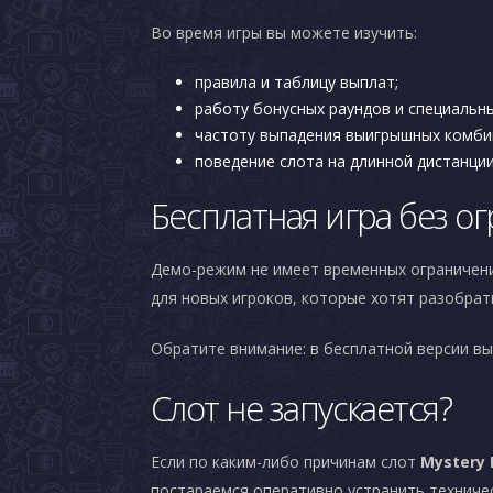
Во время игры вы можете изучить:
правила и таблицу выплат;
работу бонусных раундов и специальн
частоту выпадения выигрышных комби
поведение слота на длинной дистанции
Бесплатная игра без о
Демо-режим не имеет временных ограничен
для новых игроков, которые хотят разобрат
Обратите внимание: в бесплатной версии в
Слот не запускается?
Если по каким-либо причинам слот
Mystery
постараемся оперативно устранить техничес