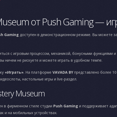
Museum от Push Gaming — иг
sh Gaming
доступен в демонстрационном режиме. Вы можете за
ться с игровым процессом, механикой, бонусными функциями и 
вы ничем не рискуете и можете играть в удобном темпе.
пку
«Играть»
. На платформе
VAVADA BY
представлено более 10
идеослоты, настольные игры и live-раздел.
stery Museum
н в фирменном стиле студии
Push Gaming
и поддерживает адап
ак и на мобильных устройствах.