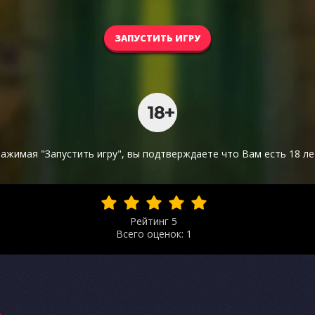
ЗАПУСТИТЬ ИГРУ
ажимая "Запустить игру", вы подтверждаете что Вам есть 18 ле
Рейтинг
5
Всего оценок:
1