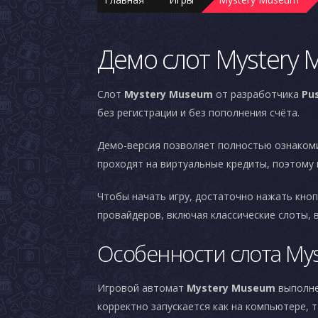
Демо слот Mystery 
Слот
Mystery Museum
от разработчика
Pu
без регистрации и без пополнения счёта.
Демо-версия позволяет полностью ознакоми
проходят на виртуальные кредиты, поэтому 
Чтобы начать игру, достаточно нажать кно
провайдеров, включая классические слоты, в
Особенности слота My
Игровой автомат
Mystery Museum
выполне
корректно запускается как на компьютере, т