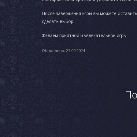
После завершения игры вы можете оставить
сделать выбор.
Желаем приятной и увлекательной игры!
Обновлено:
27.09.2024
По