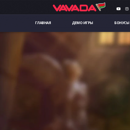
ГЛАВНАЯ
ДЕМО ИГРЫ
БОНУСЫ