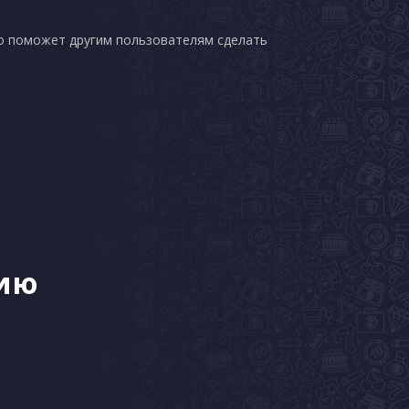
о поможет другим пользователям сделать
цию