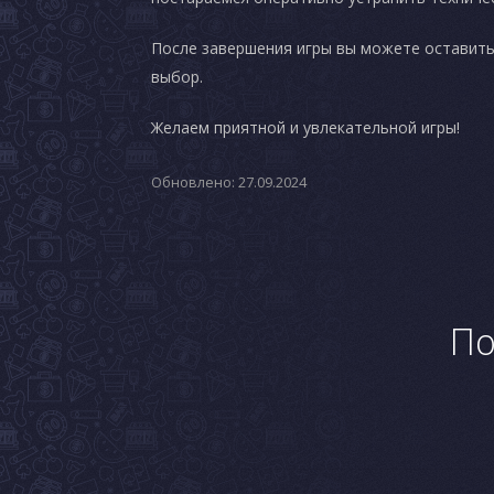
После завершения игры вы можете оставить
выбор.
Желаем приятной и увлекательной игры!
Обновлено:
27.09.2024
По