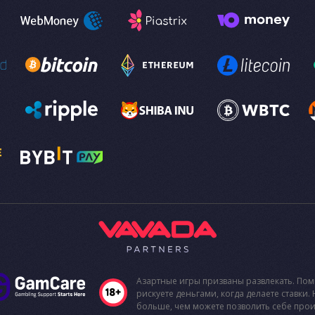
Азартные игры призваны развлекать. Помн
рискуете деньгами, когда делаете ставки. 
больше, чем можете позволить себе прои