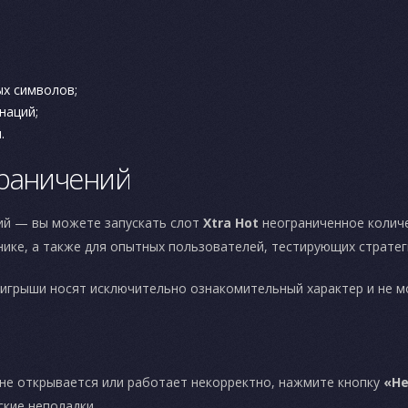
ых символов;
наций;
.
граничений
ий — вы можете запускать слот
Xtra Hot
неограниченное количе
нике, а также для опытных пользователей, тестирующих стратег
ыигрыши носят исключительно ознакомительный характер и не м
не открывается или работает некорректно, нажмите кнопку
«Не
кие неполадки.