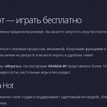
от — играть бесплатно
демонстрационном режиме. Вы можете запустить игру бесплатн
ться с игровым процессом, механикой, бонусными функциями и 
вы ничем не рискуете и можете играть в удобном темпе.
пку
«Играть»
. На платформе
VAVADA BY
представлено более 10
идеослоты, настольные игры и live-раздел.
a Hot
енном стиле студии
и поддерживает адаптивный интерфейс, бла
твах.