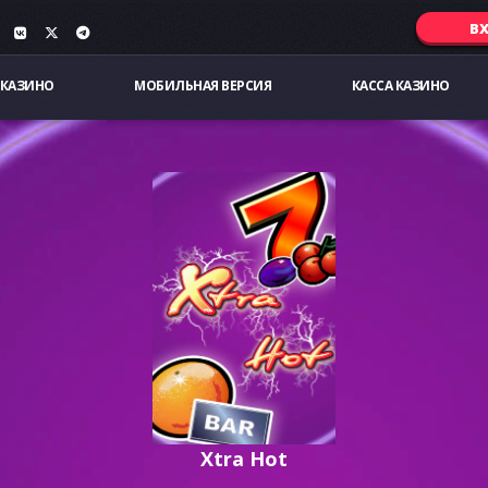
В
 КАЗИНО
МОБИЛЬНАЯ ВЕРСИЯ
КАССА КАЗИНО
Xtra Hot