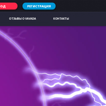
ХОД
РЕГИСТРАЦИЯ
ОТЗЫВЫ О VAVADA
КОНТАКТЫ