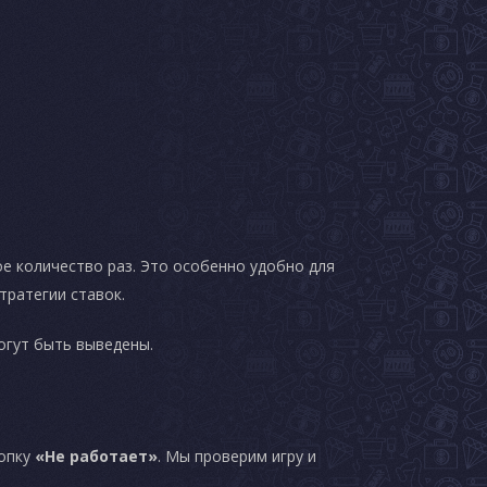
е количество раз. Это особенно удобно для
тратегии ставок.
огут быть выведены.
нопку
«Не работает»
. Мы проверим игру и