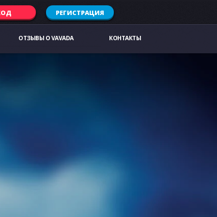
ХОД
РЕГИСТРАЦИЯ
ОТЗЫВЫ О VAVADA
КОНТАКТЫ