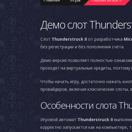
Демо слот Thunderst
Слот
Thunderstruck II
от разработчика
Mic
без регистрации и без пополнения счёта.
Демо-версия позволяет полностью ознакоми
проходят на виртуальные кредиты, поэтому 
Чтобы начать игру, достаточно нажать кно
провайдеров, включая классические слоты, в
Особенности слота Thun
Игровой автомат
Thunderstruck II
выполнен
корректно запускается как на компьютере, т