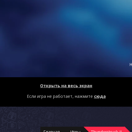
Н
Открыть на весь экран
Если игра не работает, нажмите
сюда
Главная
Игры
Thunderstruck II