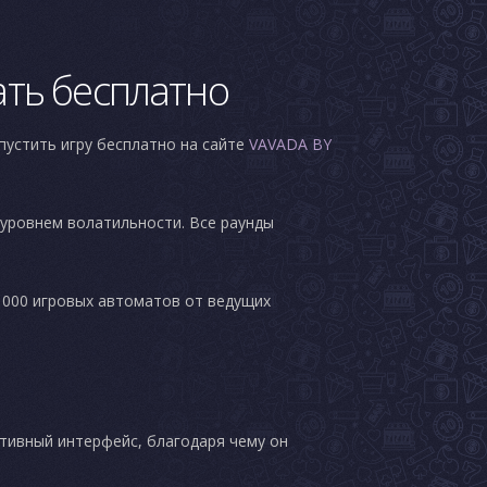
ать бесплатно
устить игру бесплатно на сайте
VAVADA BY
уровнем волатильности. Все раунды
 000 игровых автоматов от ведущих
тивный интерфейс, благодаря чему он