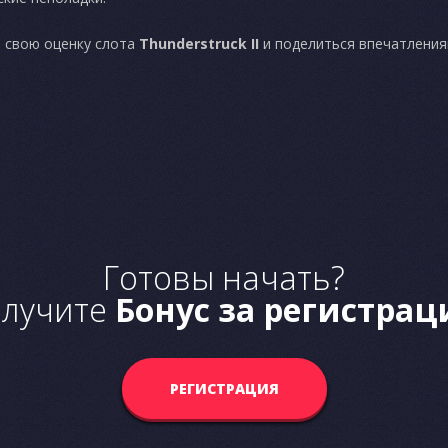
 свою оценку слота
Thunderstruck II
и поделиться впечатлени
Готовы начать?
лучите
Бонус за регистра
РЕГИСТРАЦИЯ