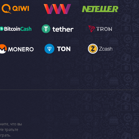
ите, что вы
Не тратьте
грать.