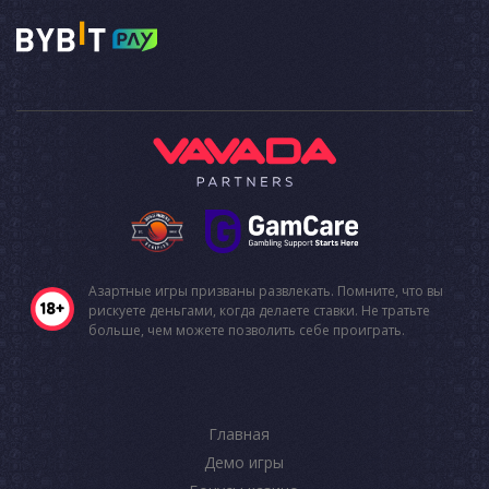
Азартные игры призваны развлекать. Помните, что вы
рискуете деньгами, когда делаете ставки. Не тратьте
больше, чем можете позволить себе проиграть.
Главная
Демо игры