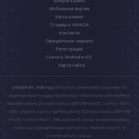
Бонусы казино
Мобильная версия
Касса казино
Отзывы о VAVADA
Контакты
Официальное зеркало
Регистрация
Скачать Android и iOS
Карта сайта
VAVADA BY, 2026 год
работает в соответствии с законами об
азартных играх государства Кюрасао. Оператором сайта является
Nadontil Limited, 25 Voukourestiou, NEPTUNE HOUSE, 1st floor, Flat 11,
3045, Limassol, Cyprus; Quirfad Limited, 25 Voukourestiou, NEPTUNE
HOUSE, 1st floor, Flat 11, 3045, Limassol, Cyprus; и имеет лицензию,
полностью принадлежащую Overcan N.V. Heelsumstraat 51, E-
Commerce Park, Curacao.