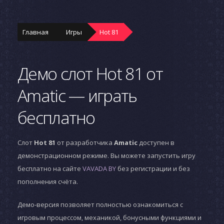
Главная
Игры
Hot 81
Демо слот Hot 81 от
Amatic — играть
бесплатно
Слот
Hot 81
от разработчика
Amatic
доступен в
демонстрационном режиме. Вы можете запустить игру
бесплатно на сайте
VAVADA BY
без регистрации и без
пополнения счёта.
Демо-версия позволяет полностью ознакомиться с
игровым процессом, механикой, бонусными функциями и