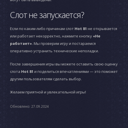
Слот не запускается?
Если по каким-либо причинам слот
Hot 81
не открывается
или работает некорректно, нажмите кнопку
«Не
работает»
. Мы проверим игру и постараемся
оперативно устранить технические неполадки.
После завершения игры вы можете оставить свою оценку
слота
Hot 81
и поделиться впечатлениями — это поможет
другим пользователям сделать выбор.
Желаем приятной и увлекательной игры!
Обновлено:
27.09.2024