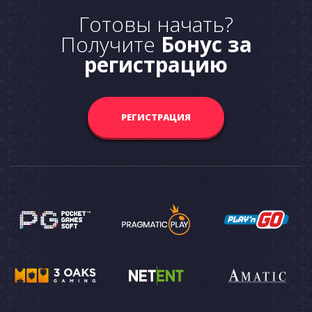
Готовы начать?
Получите
Бонус за
регистрацию
РЕГИСТРАЦИЯ