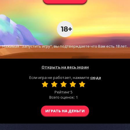
Нажимая "Запустить игру", вы подтверждаете что Вам есть 18 лет.
Открыть на весь экран
Если игра не работает, нажмите
сюда
Рейтинг
5
Всего оценок:
1
ИГРАТЬ НА ДЕНЬГИ