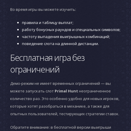
Во время игры вы можете изучить:
правила и таблицу выплат;
работу бонусных раундов и специальных символов;
частоту выпадения выигрышных комбинаций;
поведение слота на длинной дистанции.
Бесплатная игра без
ограничений
Демо-режим не имеет временных ограничений — вы
можете запускать слот
Primal Hunt
неограниченное
количество раз. Это особенно удобно для новых игроков,
которые хотят разобраться в механике, а также для
опытных пользователей, тестирующих стратегии ставок.
Обратите внимание: в бесплатной версии выигрыши