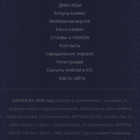
Демо игры
Бонусы казино
Мобильная версия
Касса казино
Отзывы о VAVADA
Контакты
Официальное зеркало
Регистрация
Скачать Android и iOS
Карта сайта
VAVADA BY, 2026 год
работает в соответствии с законами об
азартных играх государства Кюрасао. Оператором сайта является
Nadontil Limited, 25 Voukourestiou, NEPTUNE HOUSE, 1st floor, Flat 11,
3045, Limassol, Cyprus; Quirfad Limited, 25 Voukourestiou, NEPTUNE
HOUSE, 1st floor, Flat 11, 3045, Limassol, Cyprus; и имеет лицензию,