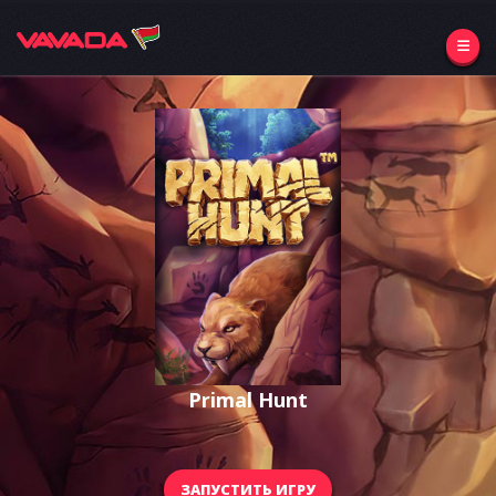
Primal Hunt
ЗАПУСТИТЬ ИГРУ