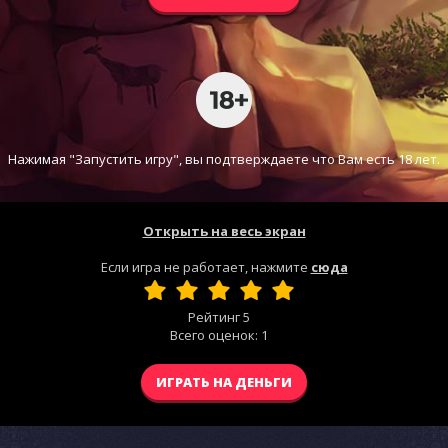
Нажимая "Запустить игру", вы подтверждаете что Вам есть 18 лет.
Открыть на весь экран
Если игра не работает, нажмите
сюда
Рейтинг
5
Всего оценок:
1
ИГРАТЬ НА ДЕНЬГИ