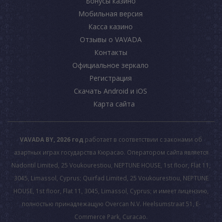
Бонусы казино
Мобильная версия
Касса казино
Отзывы о VAVADA
Контакты
Официальное зеркало
Регистрация
Скачать Android и iOS
Карта сайта
VAVADA BY, 2026 год
работает в соответствии с законами об
азартных играх государства Кюрасао. Оператором сайта является
Nadontil Limited, 25 Voukourestiou, NEPTUNE HOUSE, 1st floor, Flat 11,
3045, Limassol, Cyprus; Quirfad Limited, 25 Voukourestiou, NEPTUNE
HOUSE, 1st floor, Flat 11, 3045, Limassol, Cyprus; и имеет лицензию,
полностью принадлежащую Overcan N.V. Heelsumstraat 51, E-
Commerce Park, Curacao.