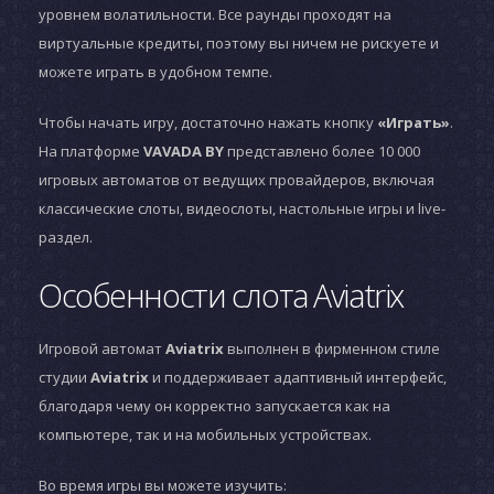
уровнем волатильности. Все раунды проходят на
виртуальные кредиты, поэтому вы ничем не рискуете и
можете играть в удобном темпе.
Чтобы начать игру, достаточно нажать кнопку
«Играть»
.
На платформе
VAVADA BY
представлено более 10 000
игровых автоматов от ведущих провайдеров, включая
классические слоты, видеослоты, настольные игры и live-
раздел.
Особенности слота Aviatrix
Игровой автомат
Aviatrix
выполнен в фирменном стиле
студии
Aviatrix
и поддерживает адаптивный интерфейс,
благодаря чему он корректно запускается как на
компьютере, так и на мобильных устройствах.
Во время игры вы можете изучить: