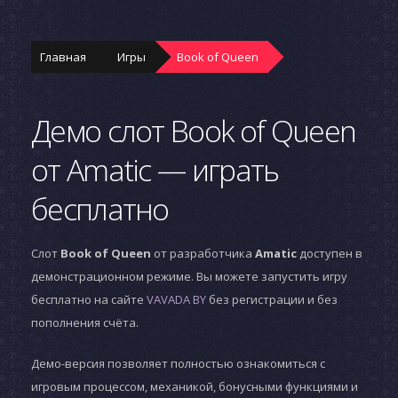
Главная
Игры
Book of Queen
Демо слот Book of Queen
от Amatic — играть
бесплатно
Слот
Book of Queen
от разработчика
Amatic
доступен в
демонстрационном режиме. Вы можете запустить игру
бесплатно на сайте
VAVADA BY
без регистрации и без
пополнения счёта.
Демо-версия позволяет полностью ознакомиться с
игровым процессом, механикой, бонусными функциями и