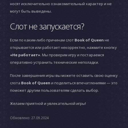
носят исключительно ознакомительный характер и не
могут быть выведены.
Слот не запускается?
Если по каким-либо причинам слот
Book of Queen
не
открывается или работает некорректно, нажмите кнопку
«Не работает»
. Мы проверим игру и постараемся
оперативно устранить технические неполадки.
После завершения игры вы можете оставить свою оценку
слота
Book of Queen
и поделиться впечатлениями — это
поможет другим пользователям сделать выбор.
Желаем приятной и увлекательной игры!
Обновлено:
27.09.2024