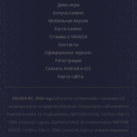
Демо игры
Бонусы казино
Мобильная версия
Касса казино
Отзывы о VAVADA
Контакты
Официальное зеркало
Регистрация
Скачать Android и iOS
Карта сайта
VAVADA BY, 2026 год
работает в соответствии с законами об
азартных играх государства Кюрасао. Оператором сайта является
Nadontil Limited, 25 Voukourestiou, NEPTUNE HOUSE, 1st floor, Flat 11,
3045, Limassol, Cyprus; Quirfad Limited, 25 Voukourestiou, NEPTUNE
HOUSE, 1st floor, Flat 11, 3045, Limassol, Cyprus; и имеет лицензию,