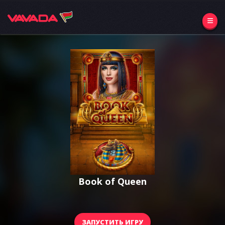
Book of Queen
ЗАПУСТИТЬ ИГРУ