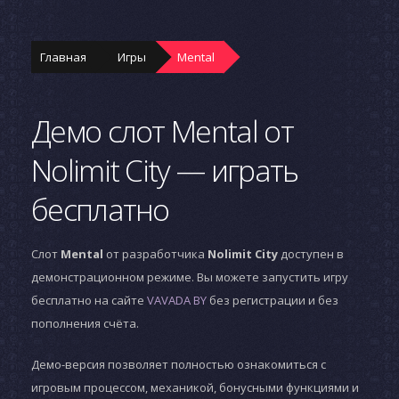
Главная
Игры
Mental
Демо слот Mental от
Nolimit City — играть
бесплатно
Слот
Mental
от разработчика
Nolimit City
доступен в
демонстрационном режиме. Вы можете запустить игру
бесплатно на сайте
VAVADA BY
без регистрации и без
пополнения счёта.
Демо-версия позволяет полностью ознакомиться с
игровым процессом, механикой, бонусными функциями и