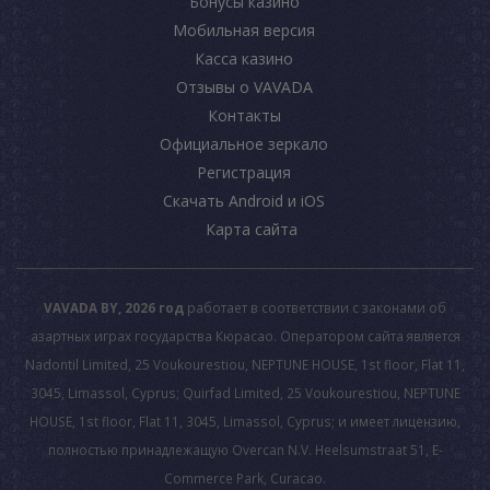
Бонусы казино
Мобильная версия
Касса казино
Отзывы о VAVADA
Контакты
Официальное зеркало
Регистрация
Скачать Android и iOS
Карта сайта
VAVADA BY, 2026 год
работает в соответствии с законами об
азартных играх государства Кюрасао. Оператором сайта является
Nadontil Limited, 25 Voukourestiou, NEPTUNE HOUSE, 1st floor, Flat 11,
3045, Limassol, Cyprus; Quirfad Limited, 25 Voukourestiou, NEPTUNE
HOUSE, 1st floor, Flat 11, 3045, Limassol, Cyprus; и имеет лицензию,
полностью принадлежащую Overcan N.V. Heelsumstraat 51, E-
Commerce Park, Curacao.