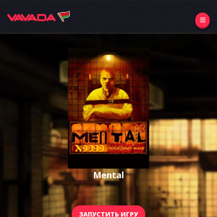
Mental
ЗАПУСТИТЬ ИГРУ