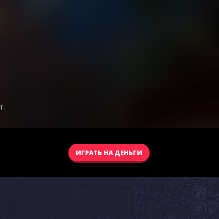
т.
ИГРАТЬ НА ДЕНЬГИ