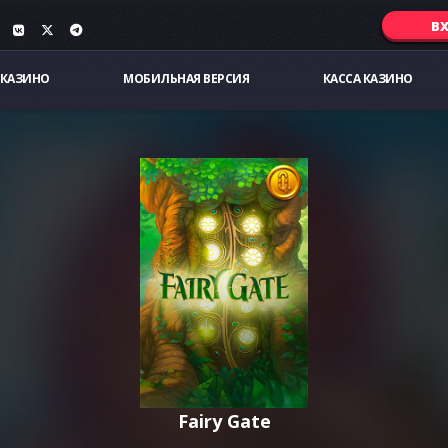
В
 КАЗИНО
МОБИЛЬНАЯ ВЕРСИЯ
КАССА КАЗИНО
Fairy Gate