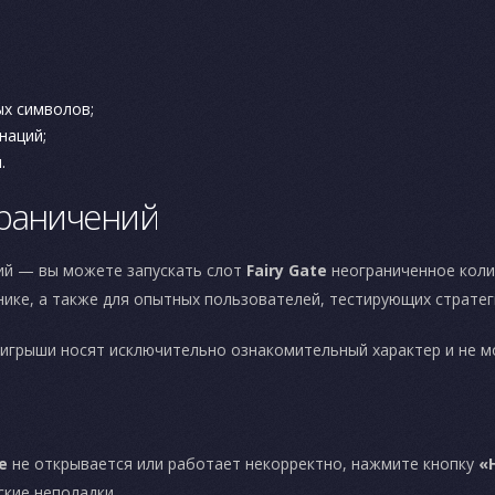
ых символов;
наций;
.
граничений
ий — вы можете запускать слот
Fairy Gate
неограниченное коли
нике, а также для опытных пользователей, тестирующих стратег
ыигрыши носят исключительно ознакомительный характер и не м
e
не открывается или работает некорректно, нажмите кнопку
«
кие неполадки.