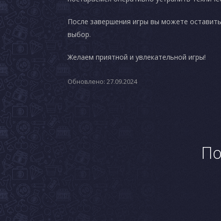
После завершения игры вы можете оставить
выбор.
Желаем приятной и увлекательной игры!
Обновлено:
27.09.2024
По