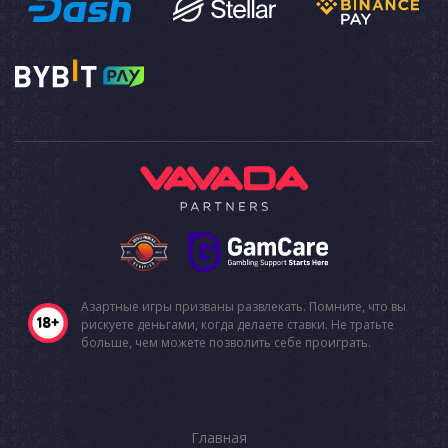
Азартные игры призваны развлекать. Помните, что вы
рискуете деньгами, когда делаете ставки. Не тратьте
больше, чем можете позволить себе проиграть.
Главная