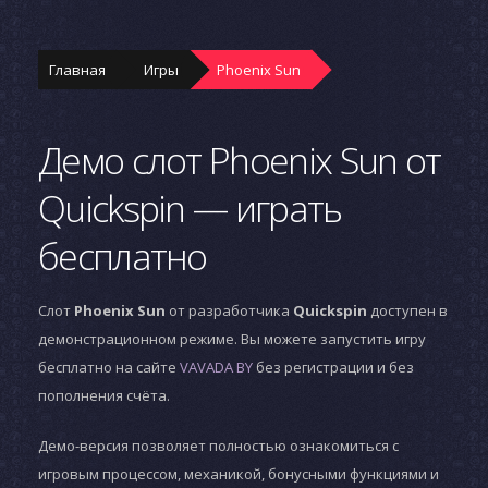
Главная
Игры
Phoenix Sun
Демо слот Phoenix Sun от
Quickspin — играть
бесплатно
Слот
Phoenix Sun
от разработчика
Quickspin
доступен в
демонстрационном режиме. Вы можете запустить игру
бесплатно на сайте
VAVADA BY
без регистрации и без
пополнения счёта.
Демо-версия позволяет полностью ознакомиться с
игровым процессом, механикой, бонусными функциями и