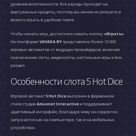
уровнем волатильности. Все раунды проходят на
виртуальные кредиты, поэтому вы ничем не рискуете и
можете играть в удобном темпе.
Чтобы начать игру, достаточно нажать кнопку
«Играть»
.
На платформе
VAVADA BY
представлено более 10 000
игровых автоматов от ведущих провайдеров, включая
классические слоты, видеослоты, настольные игры и live-
раздел.
Особенности слота 5 Hot Dice
Игровой автомат
5 Hot Dice
выполнен в фирменном
стиле студии
Amusnet Interactive
и поддерживает
адаптивный интерфейс, благодаря чему он корректно
запускается как на компьютере, так и на мобильных
устройствах.