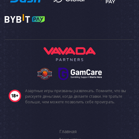
Азартные игры призваны развлекать. Помните, что вы
рискуете деньгами, когда делаете ставки. Не тратьте
больше, чем можете позволить себе проиграть.
Главная