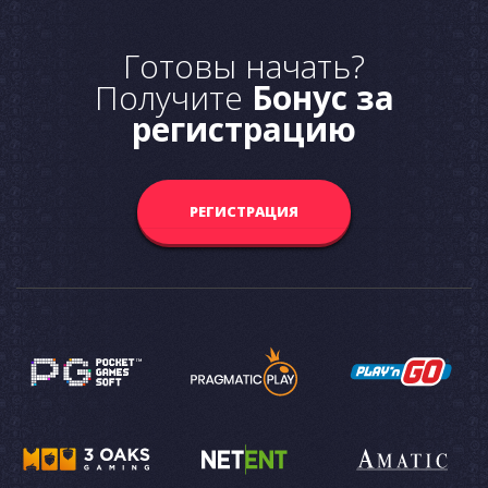
Готовы начать?
Получите
Бонус за
регистрацию
РЕГИСТРАЦИЯ