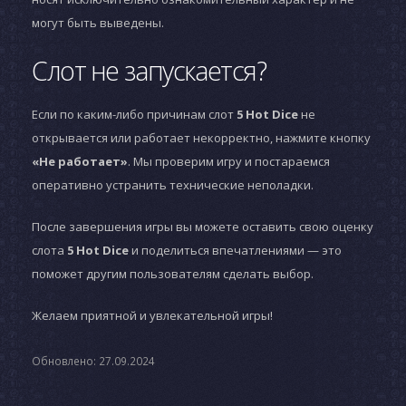
могут быть выведены.
Слот не запускается?
Если по каким-либо причинам слот
5 Hot Dice
не
открывается или работает некорректно, нажмите кнопку
«Не работает»
. Мы проверим игру и постараемся
оперативно устранить технические неполадки.
После завершения игры вы можете оставить свою оценку
слота
5 Hot Dice
и поделиться впечатлениями — это
поможет другим пользователям сделать выбор.
Желаем приятной и увлекательной игры!
Обновлено:
27.09.2024