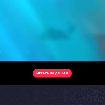
т.
ИГРАТЬ НА ДЕНЬГИ