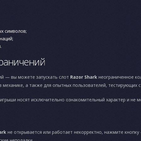
ых символов;
наций;
.
граничений
ий — вы можете запускать слот
Razor Shark
неограниченное кол
в механике, а также для опытных пользователей, тестирующих с
ыигрыши носят исключительно ознакомительный характер и не м
ark
не открывается или работает некорректно, нажмите кнопку
кие неполадки.