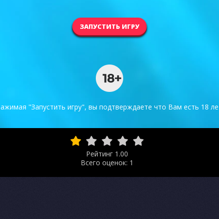
ЗАПУСТИТЬ ИГРУ
ажимая "Запустить игру", вы подтверждаете что Вам есть 18 ле
Рейтинг
1.00
Всего оценок:
1