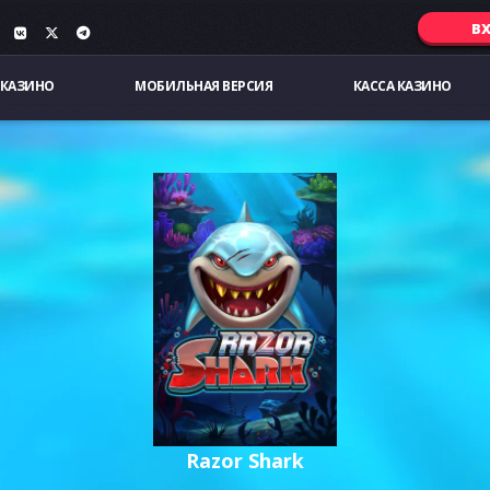
В
 КАЗИНО
МОБИЛЬНАЯ ВЕРСИЯ
КАССА КАЗИНО
Razor Shark