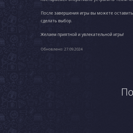
После завершения игры вы можете оставить
сделать выбор.
Желаем приятной и увлекательной игры!
Обновлено:
27.09.2024
По