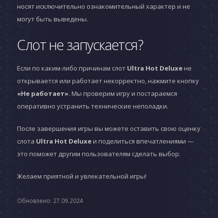
носят исключительно ознакомительный характер и не
могут быть выведены.
Слот не запускается?
Если по каким-либо причинам слот
Ultra Hot Deluxe
не
открывается или работает некорректно, нажмите кнопку
«Не работает»
. Мы проверим игру и постараемся
оперативно устранить технические неполадки.
После завершения игры вы можете оставить свою оценку
слота
Ultra Hot Deluxe
и поделиться впечатлениями —
это поможет другим пользователям сделать выбор.
Желаем приятной и увлекательной игры!
Обновлено:
27.09.2024