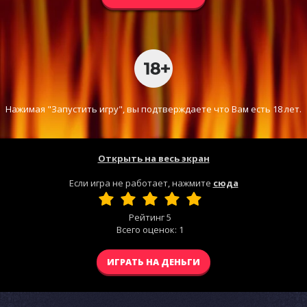
Нажимая "Запустить игру", вы подтверждаете что Вам есть 18 лет.
Открыть на весь экран
Если игра не работает, нажмите
сюда
Рейтинг
5
Всего оценок:
1
ИГРАТЬ НА ДЕНЬГИ