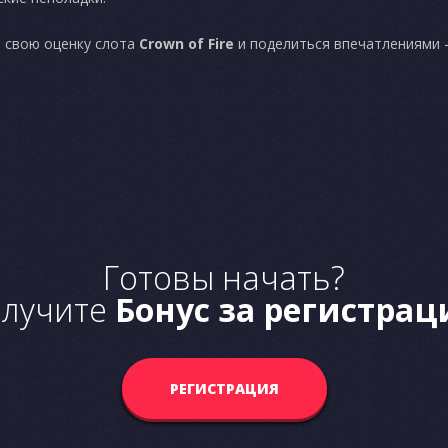
 свою оценку слота
Crown of Fire
и поделиться впечатлениями 
Готовы начать?
лучите
Бонус за регистра
РЕГИСТРАЦИЯ