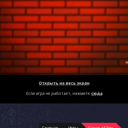
Н
Открыть на весь экран
Если игра не работает, нажмите
сюда
Главная
Игры
Crown of Fire