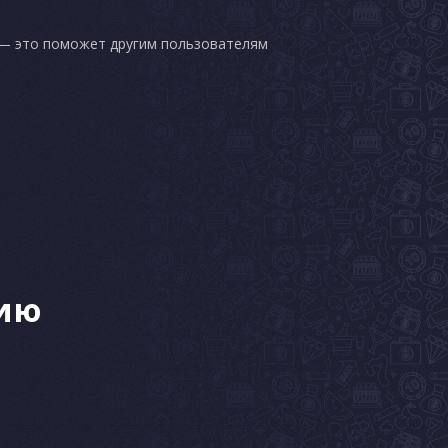
— это поможет другим пользователям
цию