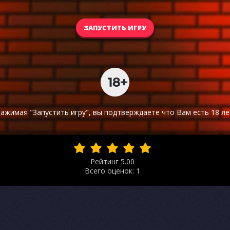
ЗАПУСТИТЬ ИГРУ
ажимая "Запустить игру", вы подтверждаете что Вам есть 18 ле
Рейтинг
5.00
Всего оценок:
1