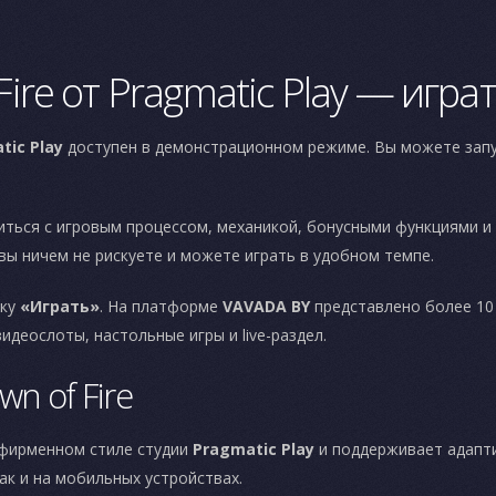
Fire от Pragmatic Play — игра
tic Play
доступен в демонстрационном режиме. Вы можете запу
ться с игровым процессом, механикой, бонусными функциями и 
вы ничем не рискуете и можете играть в удобном темпе.
пку
«Играть»
. На платформе
VAVADA BY
представлено более 10
идеослоты, настольные игры и live-раздел.
n of Fire
фирменном стиле студии
Pragmatic Play
и поддерживает адапти
ак и на мобильных устройствах.