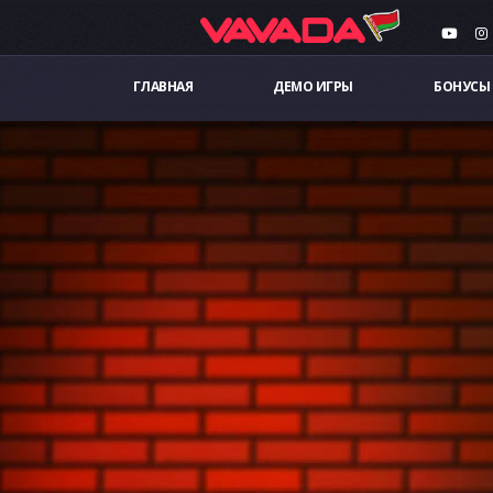
ГЛАВНАЯ
ДЕМО ИГРЫ
БОНУСЫ