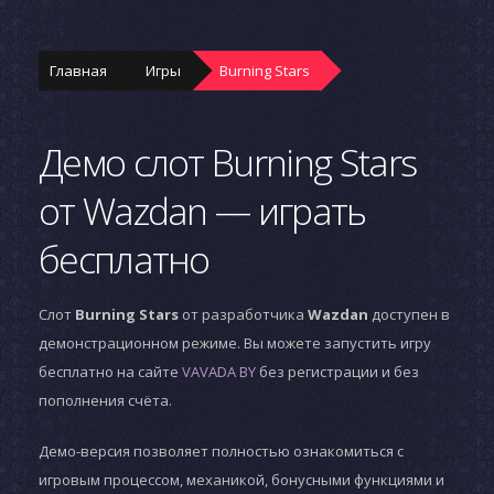
Главная
Игры
Burning Stars
Демо слот Burning Stars
от Wazdan — играть
бесплатно
Слот
Burning Stars
от разработчика
Wazdan
доступен в
демонстрационном режиме. Вы можете запустить игру
бесплатно на сайте
VAVADA BY
без регистрации и без
пополнения счёта.
Демо-версия позволяет полностью ознакомиться с
игровым процессом, механикой, бонусными функциями и