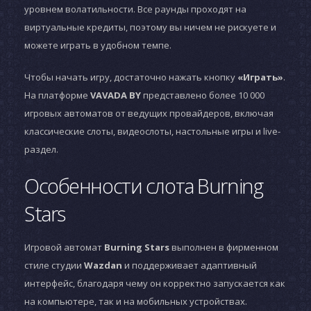
уровнем волатильности. Все раунды проходят на
виртуальные кредиты, поэтому вы ничем не рискуете и
можете играть в удобном темпе.
Чтобы начать игру, достаточно нажать кнопку
«Играть»
.
На платформе
VAVADA BY
представлено более 10 000
игровых автоматов от ведущих провайдеров, включая
классические слоты, видеослоты, настольные игры и live-
раздел.
Особенности слота Burning
Stars
Игровой автомат
Burning Stars
выполнен в фирменном
стиле студии
Wazdan
и поддерживает адаптивный
интерфейс, благодаря чему он корректно запускается как
на компьютере, так и на мобильных устройствах.