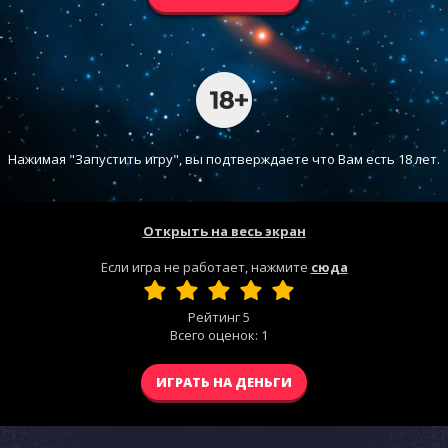
Нажимая "Запустить игру", вы подтверждаете что Вам есть 18 лет.
Открыть на весь экран
Если игра не работает, нажмите
сюда
Рейтинг
5
Всего оценок:
1
ИГРАТЬ НА ДЕНЬГИ