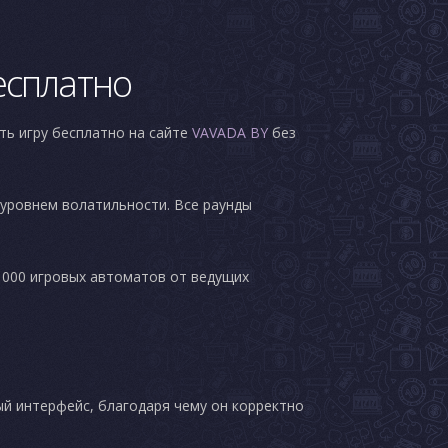
бесплатно
ь игру бесплатно на сайте
VAVADA BY
без
уровнем волатильности. Все раунды
 000 игровых автоматов от ведущих
й интерфейс, благодаря чему он корректно