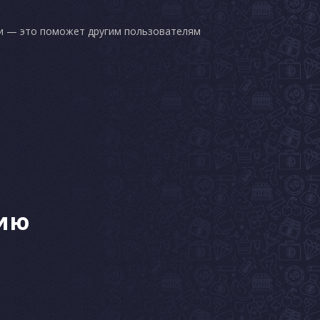
и — это поможет другим пользователям
цию