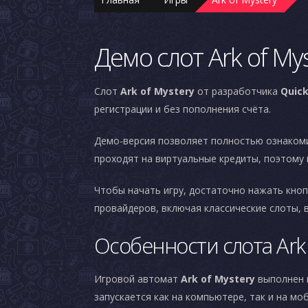
Демо слот Ark of My
Слот
Ark of Mystery
от разработчика
Quick
регистрации и без пополнения счёта.
Демо-версия позволяет полностью ознакоми
проходят на виртуальные кредиты, поэтому 
Чтобы начать игру, достаточно нажать кно
провайдеров, включая классические слоты, в
Особенности слота Ark 
Игровой автомат
Ark of Mystery
выполнен 
запускается как на компьютере, так и на мо