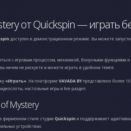
stery от Quickspin — играть 
spin
доступен в демонстрационном режиме. Вы можете запустит
ться с игровым процессом, механикой, бонусными функциями и 
вы ничем не рискуете и можете играть в удобном темпе.
пку
«Играть»
. На платформе
VAVADA BY
представлено более 10
идеослоты, настольные игры и live-раздел.
of Mystery
в фирменном стиле студии
Quickspin
и поддерживает адаптивны
бильных устройствах.