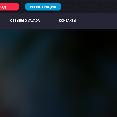
ХОД
РЕГИСТРАЦИЯ
ОТЗЫВЫ О VAVADA
КОНТАКТЫ