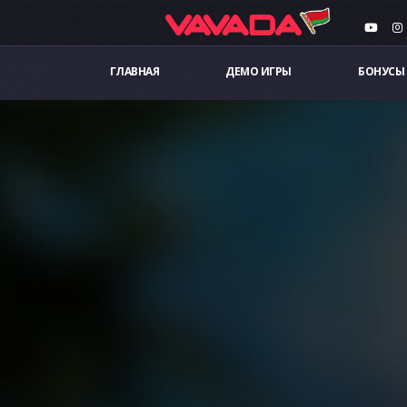
ГЛАВНАЯ
ДЕМО ИГРЫ
БОНУСЫ