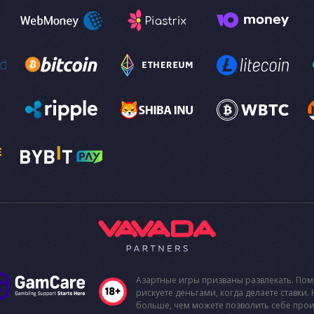
Азартные игры призваны развлекать. Помн
рискуете деньгами, когда делаете ставки. 
больше, чем можете позволить себе прои