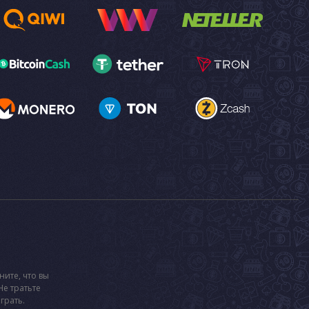
ите, что вы
Не тратьте
грать.