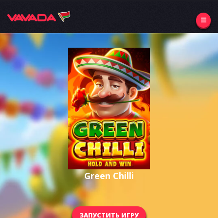
Green Chilli
ЗАПУСТИТЬ ИГРУ