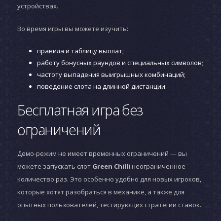
устройствах.
Во время игры вы можете изучить:
правила и таблицу выплат;
работу бонусных раундов и специальных символов;
частоту выпадения выигрышных комбинаций;
поведение слота на длинной дистанции.
Бесплатная игра без
ограничений
Демо-режим не имеет временных ограничений — вы
можете запускать слот
Green Chilli
неограниченное
количество раз. Это особенно удобно для новых игроков,
которые хотят разобраться в механике, а также для
опытных пользователей, тестирующих стратегии ставок.