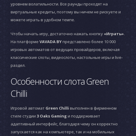
уровнем волатильности. Все раунды проходят на
виртуальные кредиты, поэтому вы ничем не рискуете и
можете играть в удобном темпе.
Чтобы начать игру, достаточно нажать кнопку
«Играть»
.
На платформе
VAVADA BY
представлено более 10 000
игровых автоматов от ведущих провайдеров, включая
классические слоты, видеослоты, настольные игры и live-
раздел.
Особенности слота Green
Chilli
Игровой автомат
Green Chilli
выполнен в фирменном
стиле студии
3 Oaks Gaming
и поддерживает
адаптивный интерфейс, благодаря чему он корректно
запускается как на компьютере, так и на мобильных