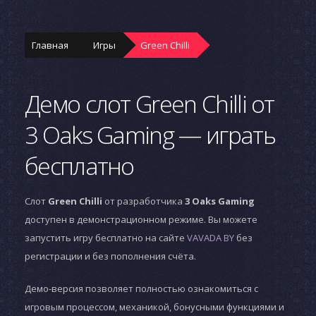
Главная
Игры
Green Chilli
Демо слот Green Chilli от
3 Oaks Gaming — играть
бесплатно
Слот
Green Chilli
от разработчика
3 Oaks Gaming
доступен в демонстрационном режиме. Вы можете
запустить игру бесплатно на сайте
VAVADA BY
без
регистрации и без пополнения счёта.
Демо-версия позволяет полностью ознакомиться с
игровым процессом, механикой, бонусными функциями и